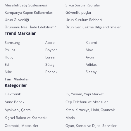
Mesafeli Satış Sözleşmesi
Sıkça Sorulan Sorular
Kampanya Kupon Kullanımları
Güvenlik İpuçları
Ürün Güvenliği
Ürün Kurulum Rehberi
Ürünümü Nasıl İade Edebilirim?
Ürün Geri Çekme Bilgilendirmeleri
Trend Markalar
Samsung
Apple
Xiaomi
Philips
Boyner
Mavi
Hotiç
Loreal
Avon
Eti
Sütaş
Adidas
Nike
Ebebek
Sleepy
Tüm Markalar
Kategoriler
Elektronik
Ev, Yaşam, Yapı Market
Anne Bebek
Cep Telefonu ve Aksesuar
Ayakkabı, Çanta
Kitap, Kırtasiye, Hobi, Oyuncak
Kişisel Bakım ve Kozmetik
Moda
Otomobil, Motosiklet
Oyun, Konsol ve Dijital Servisler