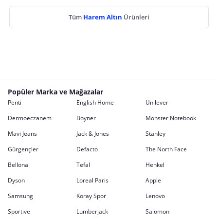
Tüm
Harem Altın
Ürünleri
Popüler Marka ve Mağazalar
Penti
English Home
Unilever
Dermoeczanem
Boyner
Monster Notebook
Mavi Jeans
Jack & Jones
Stanley
Gürgençler
Defacto
The North Face
Bellona
Tefal
Henkel
Dyson
Loreal Paris
Apple
Samsung
Koray Spor
Lenovo
Sportive
Lumberjack
Salomon