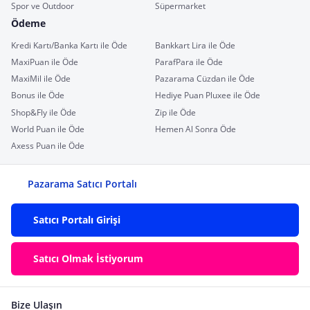
Spor ve Outdoor
Süpermarket
Ödeme
Kredi Kartı/Banka Kartı ile Öde
Bankkart Lira ile Öde
MaxiPuan ile Öde
ParafPara ile Öde
MaxiMil ile Öde
Pazarama Cüzdan ile Öde
Bonus ile Öde
Hediye Puan Pluxee ile Öde
Shop&Fly ile Öde
Zip ile Öde
World Puan ile Öde
Hemen Al Sonra Öde
Axess Puan ile Öde
Pazarama Satıcı Portalı
Satıcı Portalı Girişi
Satıcı Olmak İstiyorum
Bize Ulaşın