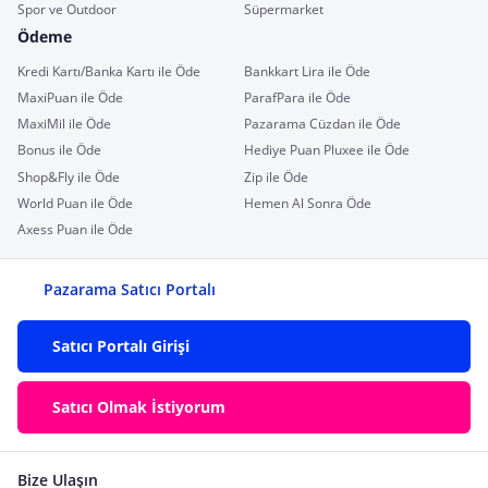
Spor ve Outdoor
Süpermarket
Ödeme
Kredi Kartı/Banka Kartı ile Öde
Bankkart Lira ile Öde
MaxiPuan ile Öde
ParafPara ile Öde
MaxiMil ile Öde
Pazarama Cüzdan ile Öde
Bonus ile Öde
Hediye Puan Pluxee ile Öde
Shop&Fly ile Öde
Zip ile Öde
World Puan ile Öde
Hemen Al Sonra Öde
Axess Puan ile Öde
Pazarama Satıcı Portalı
Satıcı Portalı Girişi
Satıcı Olmak İstiyorum
Bize Ulaşın