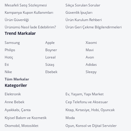
Mesafeli Satış Sözleşmesi
Sıkça Sorulan Sorular
Kampanya Kupon Kullanımları
Güvenlik İpuçları
Ürün Güvenliği
Ürün Kurulum Rehberi
Ürünümü Nasıl İade Edebilirim?
Ürün Geri Çekme Bilgilendirmeleri
Trend Markalar
Samsung
Apple
Xiaomi
Philips
Boyner
Mavi
Hotiç
Loreal
Avon
Eti
Sütaş
Adidas
Nike
Ebebek
Sleepy
Tüm Markalar
Kategoriler
Elektronik
Ev, Yaşam, Yapı Market
Anne Bebek
Cep Telefonu ve Aksesuar
Ayakkabı, Çanta
Kitap, Kırtasiye, Hobi, Oyuncak
Kişisel Bakım ve Kozmetik
Moda
Otomobil, Motosiklet
Oyun, Konsol ve Dijital Servisler