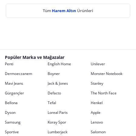
Tüm
Harem Altın
Ürünleri
Popüler Marka ve Mağazalar
Penti
English Home
Unilever
Dermoeczanem
Boyner
Monster Notebook
Mavi Jeans
Jack & Jones
Stanley
Gürgençler
Defacto
The North Face
Bellona
Tefal
Henkel
Dyson
Loreal Paris
Apple
Samsung
Koray Spor
Lenovo
Sportive
Lumberjack
Salomon