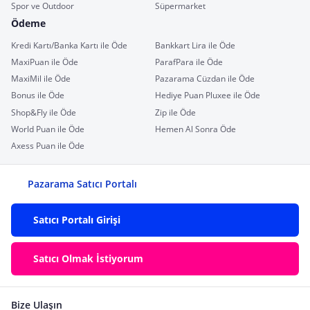
Spor ve Outdoor
Süpermarket
Ödeme
Kredi Kartı/Banka Kartı ile Öde
Bankkart Lira ile Öde
MaxiPuan ile Öde
ParafPara ile Öde
MaxiMil ile Öde
Pazarama Cüzdan ile Öde
Bonus ile Öde
Hediye Puan Pluxee ile Öde
Shop&Fly ile Öde
Zip ile Öde
World Puan ile Öde
Hemen Al Sonra Öde
Axess Puan ile Öde
Pazarama Satıcı Portalı
Satıcı Portalı Girişi
Satıcı Olmak İstiyorum
Bize Ulaşın