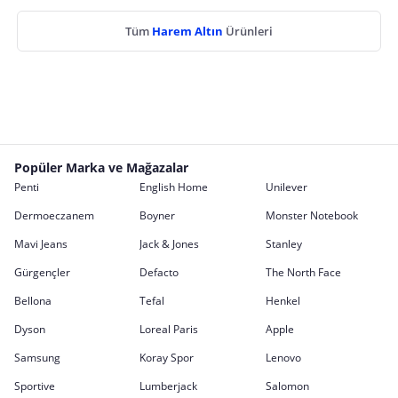
Tüm
Harem Altın
Ürünleri
Popüler Marka ve Mağazalar
Penti
English Home
Unilever
Dermoeczanem
Boyner
Monster Notebook
Mavi Jeans
Jack & Jones
Stanley
Gürgençler
Defacto
The North Face
Bellona
Tefal
Henkel
Dyson
Loreal Paris
Apple
Samsung
Koray Spor
Lenovo
Sportive
Lumberjack
Salomon