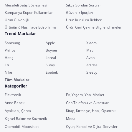
Mesafeli Satış Sözleşmesi
Sıkça Sorulan Sorular
Kampanya Kupon Kullanımları
Güvenlik İpuçları
Ürün Güvenliği
Ürün Kurulum Rehberi
Ürünümü Nasıl İade Edebilirim?
Ürün Geri Çekme Bilgilendirmeleri
Trend Markalar
Samsung
Apple
Xiaomi
Philips
Boyner
Mavi
Hotiç
Loreal
Avon
Eti
Sütaş
Adidas
Nike
Ebebek
Sleepy
Tüm Markalar
Kategoriler
Elektronik
Ev, Yaşam, Yapı Market
Anne Bebek
Cep Telefonu ve Aksesuar
Ayakkabı, Çanta
Kitap, Kırtasiye, Hobi, Oyuncak
Kişisel Bakım ve Kozmetik
Moda
Otomobil, Motosiklet
Oyun, Konsol ve Dijital Servisler