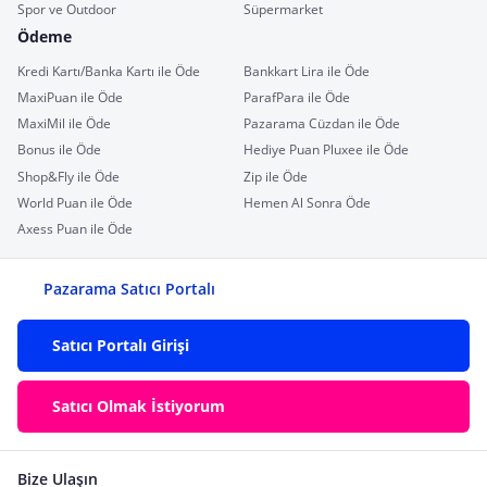
Spor ve Outdoor
Süpermarket
Ödeme
Kredi Kartı/Banka Kartı ile Öde
Bankkart Lira ile Öde
MaxiPuan ile Öde
ParafPara ile Öde
MaxiMil ile Öde
Pazarama Cüzdan ile Öde
Bonus ile Öde
Hediye Puan Pluxee ile Öde
Shop&Fly ile Öde
Zip ile Öde
World Puan ile Öde
Hemen Al Sonra Öde
Axess Puan ile Öde
Pazarama Satıcı Portalı
Satıcı Portalı Girişi
Satıcı Olmak İstiyorum
Bize Ulaşın