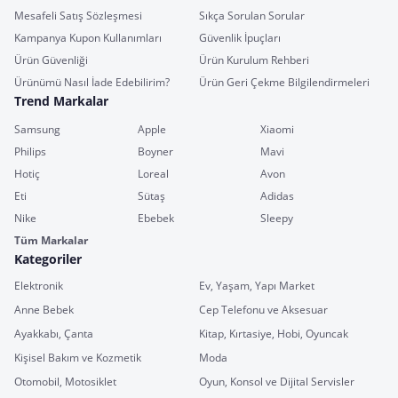
Mesafeli Satış Sözleşmesi
Sıkça Sorulan Sorular
Kampanya Kupon Kullanımları
Güvenlik İpuçları
Ürün Güvenliği
Ürün Kurulum Rehberi
Ürünümü Nasıl İade Edebilirim?
Ürün Geri Çekme Bilgilendirmeleri
Trend Markalar
Samsung
Apple
Xiaomi
Philips
Boyner
Mavi
Hotiç
Loreal
Avon
Eti
Sütaş
Adidas
Nike
Ebebek
Sleepy
Tüm Markalar
Kategoriler
Elektronik
Ev, Yaşam, Yapı Market
Anne Bebek
Cep Telefonu ve Aksesuar
Ayakkabı, Çanta
Kitap, Kırtasiye, Hobi, Oyuncak
Kişisel Bakım ve Kozmetik
Moda
Otomobil, Motosiklet
Oyun, Konsol ve Dijital Servisler