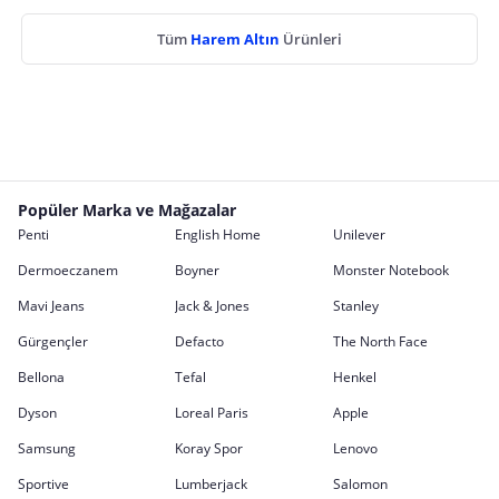
Tüm
Harem Altın
Ürünleri
Popüler Marka ve Mağazalar
Penti
English Home
Unilever
Dermoeczanem
Boyner
Monster Notebook
Mavi Jeans
Jack & Jones
Stanley
Gürgençler
Defacto
The North Face
Bellona
Tefal
Henkel
Dyson
Loreal Paris
Apple
Samsung
Koray Spor
Lenovo
Sportive
Lumberjack
Salomon