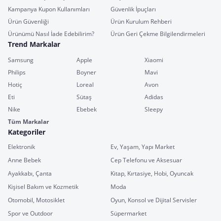
Kampanya Kupon Kullanımları
Güvenlik İpuçları
Ürün Güvenliği
Ürün Kurulum Rehberi
Ürünümü Nasıl İade Edebilirim?
Ürün Geri Çekme Bilgilendirmeleri
Trend Markalar
Samsung
Apple
Xiaomi
Philips
Boyner
Mavi
Hotiç
Loreal
Avon
Eti
Sütaş
Adidas
Nike
Ebebek
Sleepy
Tüm Markalar
Kategoriler
Elektronik
Ev, Yaşam, Yapı Market
Anne Bebek
Cep Telefonu ve Aksesuar
Ayakkabı, Çanta
Kitap, Kırtasiye, Hobi, Oyuncak
Kişisel Bakım ve Kozmetik
Moda
Otomobil, Motosiklet
Oyun, Konsol ve Dijital Servisler
Spor ve Outdoor
Süpermarket