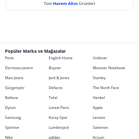
Tüm
Harem Altın
Ürünleri
Popüler Marka ve Mağazalar
Penti
English Home
Unilever
Dermoeczanem
Boyner
Monster Notebook
Mavi Jeans
Jack & Jones
Stanley
Gürgençler
Defacto
The North Face
Bellona
Tefal
Henkel
Dyson
Loreal Paris
Apple
Samsung
Koray Spor
Lenovo
Sportive
Lumberjack
Salomon
Nike
adidas
Arzum