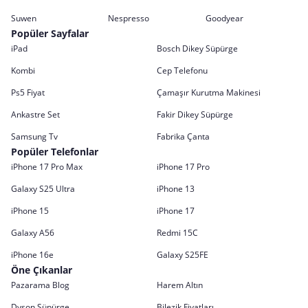
Suwen
Nespresso
Goodyear
Popüler Sayfalar
iPad
Bosch Dikey Süpürge
Kombi
Cep Telefonu
Ps5 Fiyat
Çamaşır Kurutma Makinesi
Ankastre Set
Fakir Dikey Süpürge
Samsung Tv
Fabrika Çanta
Popüler Telefonlar
iPhone 17 Pro Max
iPhone 17 Pro
Galaxy S25 Ultra
iPhone 13
iPhone 15
iPhone 17
Galaxy A56
Redmi 15C
iPhone 16e
Galaxy S25FE
Öne Çıkanlar
Pazarama Blog
Harem Altın
Dyson Süpürge
Bilezik Fiyatları