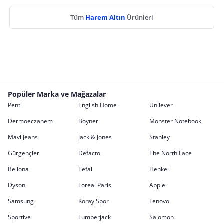
Tüm
Harem Altın
Ürünleri
Popüler Marka ve Mağazalar
Penti
English Home
Unilever
Dermoeczanem
Boyner
Monster Notebook
Mavi Jeans
Jack & Jones
Stanley
Gürgençler
Defacto
The North Face
Bellona
Tefal
Henkel
Dyson
Loreal Paris
Apple
Samsung
Koray Spor
Lenovo
Sportive
Lumberjack
Salomon