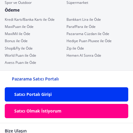
Spor ve Outdoor
Süpermarket
Ödeme
Kredi Kartı/Banka Kartı ile Öde
Bankkart Lira ile Öde
MaxiPuan ile Öde
ParafPara ile Öde
MaxiMil ile Öde
Pazarama Cüzdan ile Öde
Bonus ile Öde
Hediye Puan Pluxee ile Öde
Shop&Fly ile Öde
Zip ile Öde
World Puan ile Öde
Hemen Al Sonra Öde
Axess Puan ile Öde
Pazarama Satıcı Portalı
Satıcı Portalı Girişi
Satıcı Olmak İstiyorum
Bize Ulaşın