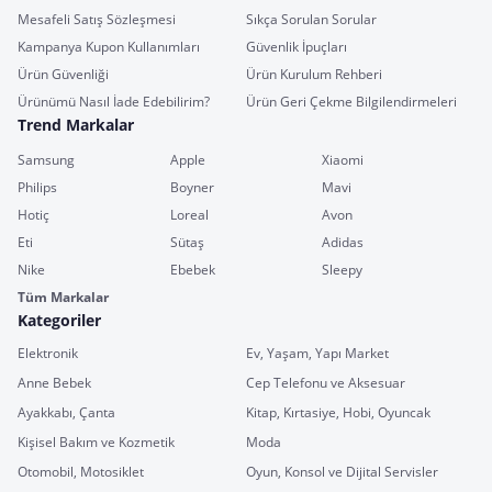
Mesafeli Satış Sözleşmesi
Sıkça Sorulan Sorular
Kampanya Kupon Kullanımları
Güvenlik İpuçları
Ürün Güvenliği
Ürün Kurulum Rehberi
Ürünümü Nasıl İade Edebilirim?
Ürün Geri Çekme Bilgilendirmeleri
Trend Markalar
Samsung
Apple
Xiaomi
Philips
Boyner
Mavi
Hotiç
Loreal
Avon
Eti
Sütaş
Adidas
Nike
Ebebek
Sleepy
Tüm Markalar
Kategoriler
Elektronik
Ev, Yaşam, Yapı Market
Anne Bebek
Cep Telefonu ve Aksesuar
Ayakkabı, Çanta
Kitap, Kırtasiye, Hobi, Oyuncak
Kişisel Bakım ve Kozmetik
Moda
Otomobil, Motosiklet
Oyun, Konsol ve Dijital Servisler