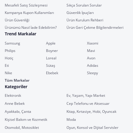
Mesafeli Satış Sözleşmesi
Sıkça Sorulan Sorular
Kampanya Kupon Kullanımları
Güvenlik İpuçları
Ürün Güvenliği
Ürün Kurulum Rehberi
Ürünümü Nasıl İade Edebilirim?
Ürün Geri Çekme Bilgilendirmeleri
Trend Markalar
Samsung
Apple
Xiaomi
Philips
Boyner
Mavi
Hotiç
Loreal
Avon
Eti
Sütaş
Adidas
Nike
Ebebek
Sleepy
Tüm Markalar
Kategoriler
Elektronik
Ev, Yaşam, Yapı Market
Anne Bebek
Cep Telefonu ve Aksesuar
Ayakkabı, Çanta
Kitap, Kırtasiye, Hobi, Oyuncak
Kişisel Bakım ve Kozmetik
Moda
Otomobil, Motosiklet
Oyun, Konsol ve Dijital Servisler