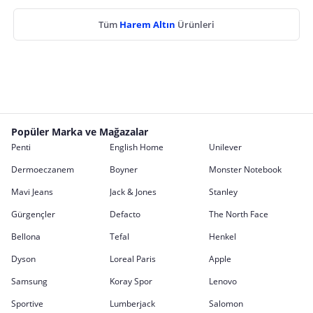
Tüm
Harem Altın
Ürünleri
Popüler Marka ve Mağazalar
Penti
English Home
Unilever
Dermoeczanem
Boyner
Monster Notebook
Mavi Jeans
Jack & Jones
Stanley
Gürgençler
Defacto
The North Face
Bellona
Tefal
Henkel
Dyson
Loreal Paris
Apple
Samsung
Koray Spor
Lenovo
Sportive
Lumberjack
Salomon