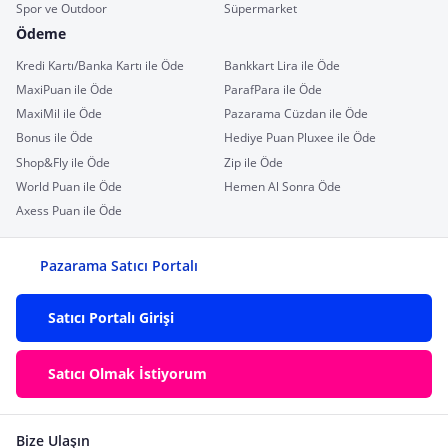
Spor ve Outdoor
Süpermarket
Ödeme
Kredi Kartı/Banka Kartı ile Öde
Bankkart Lira ile Öde
MaxiPuan ile Öde
ParafPara ile Öde
MaxiMil ile Öde
Pazarama Cüzdan ile Öde
Bonus ile Öde
Hediye Puan Pluxee ile Öde
Shop&Fly ile Öde
Zip ile Öde
World Puan ile Öde
Hemen Al Sonra Öde
Axess Puan ile Öde
Pazarama Satıcı Portalı
Satıcı Portalı Girişi
Satıcı Olmak İstiyorum
Bize Ulaşın