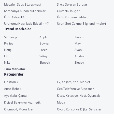
Mesafeli Satış Sözleşmesi
Sıkça Sorulan Sorular
Kampanya Kupon Kullanımları
Güvenlik İpuçları
Ürün Güvenliği
Ürün Kurulum Rehberi
Ürünümü Nasıl İade Edebilirim?
Ürün Geri Çekme Bilgilendirmeleri
Trend Markalar
Samsung
Apple
Xiaomi
Philips
Boyner
Mavi
Hotiç
Loreal
Avon
Eti
Sütaş
Adidas
Nike
Ebebek
Sleepy
Tüm Markalar
Kategoriler
Elektronik
Ev, Yaşam, Yapı Market
Anne Bebek
Cep Telefonu ve Aksesuar
Ayakkabı, Çanta
Kitap, Kırtasiye, Hobi, Oyuncak
Kişisel Bakım ve Kozmetik
Moda
Otomobil, Motosiklet
Oyun, Konsol ve Dijital Servisler