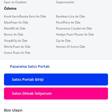
Spor ve Outdoor
Süpermarket
Ödeme
Kredi Kartı/Banka Kartı ile Öde
Bankkart Lira ile Öde
MaxiPuan ile Öde
ParafPara ile Öde
MaxiMil ile Öde
Pazarama Cüzdan ile Öde
Bonus ile Öde
Hediye Puan Pluxee ile Öde
Shop&Fly ile Öde
Zip ile Öde
World Puan ile Öde
Hemen Al Sonra Öde
Axess Puan ile Öde
Pazarama Satıcı Portalı
Satıcı Portalı Girişi
Satıcı Olmak İstiyorum
Bize Ulaşın