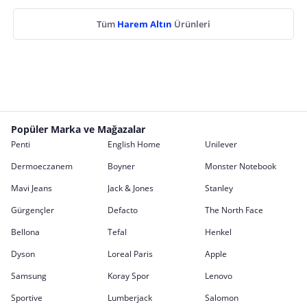
Tüm
Harem Altın
Ürünleri
Popüler Marka ve Mağazalar
Penti
English Home
Unilever
Dermoeczanem
Boyner
Monster Notebook
Mavi Jeans
Jack & Jones
Stanley
Gürgençler
Defacto
The North Face
Bellona
Tefal
Henkel
Dyson
Loreal Paris
Apple
Samsung
Koray Spor
Lenovo
Sportive
Lumberjack
Salomon