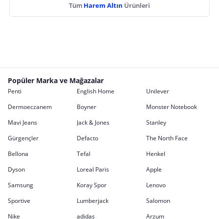
Tüm
Harem Altın
Ürünleri
Popüler Marka ve Mağazalar
Penti
English Home
Unilever
Dermoeczanem
Boyner
Monster Notebook
Mavi Jeans
Jack & Jones
Stanley
Gürgençler
Defacto
The North Face
Bellona
Tefal
Henkel
Dyson
Loreal Paris
Apple
Samsung
Koray Spor
Lenovo
Sportive
Lumberjack
Salomon
Nike
adidas
Arzum