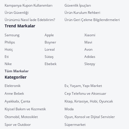
Kampanya Kupon Kullanımları
Güvenlik İpuçları
Ürün Güvenliği
Ürün Kurulum Rehberi
Ürünümü Nasıl İade Edebilirim?
Ürün Geri Çekme Bilgilendirmeleri
Trend Markalar
Samsung
Apple
Xiaomi
Philips
Boyner
Mavi
Hotiç
Loreal
Avon
Eti
Sütaş
Adidas
Nike
Ebebek
Sleepy
Tüm Markalar
Kategoriler
Elektronik
Ev, Yaşam, Yapı Market
Anne Bebek
Cep Telefonu ve Aksesuar
Ayakkabı, Çanta
Kitap, Kırtasiye, Hobi, Oyuncak
Kişisel Bakım ve Kozmetik
Moda
Otomobil, Motosiklet
Oyun, Konsol ve Dijital Servisler
Spor ve Outdoor
Süpermarket