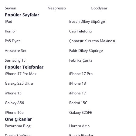
Suwen
Nespresso
Goodyear
Popüler Sayfalar
iPad
Bosch Dikey Süpürge
Kombi
Cep Telefonu
Ps5 Fiyat
Çamaşır Kurutma Makinesi
Ankastre Set
Fakir Dikey Süpürge
Samsung Tv
Fabrika Çanta
Popüler Telefonlar
iPhone 17 Pro Max
iPhone 17 Pro
Galaxy S25 Ultra
iPhone 13
iPhone 15
iPhone 17
Galaxy A56
Redmi 15C
iPhone 16e
Galaxy S25FE
Öne Çıkanlar
Pazarama Blog
Harem Altın
Dyson Süpürge
Bilezik Fiyatları