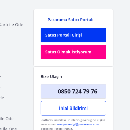
Pazarama Satıcı Portalı
Kartı ile Öde
Satıcı Portalı Girişi
Satıcı Olmak İstiyorum
Bize Ulaşın
e
e
0850 724 79 76
Öde
İhlal Bildirimi
ile Öde
Platformumuzdaki ürünlerin güvenliğine ilişkin
sorularınızı
urunguvenligi@pazarama.com
e ile Öde
adresine iletebilirsiniz.