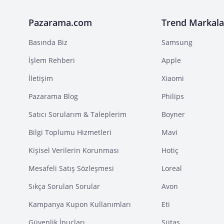
Pazarama.com
Trend Markala
Basında Biz
Samsung
İşlem Rehberi
Apple
İletişim
Xiaomi
Pazarama Blog
Philips
Satıcı Sorularım & Taleplerim
Boyner
Bilgi Toplumu Hizmetleri
Mavi
Kişisel Verilerin Korunması
Hotiç
Mesafeli Satış Sözleşmesi
Loreal
Sıkça Sorulan Sorular
Avon
Kampanya Kupon Kullanımları
Eti
Güvenlik İpuçları
Sütaş