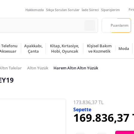
Fır
Hakkımızda
Sıkça Sorulan Sorular
İade Süreci
Siparişlerim
Puanlarım
 Telefonu
Ayakkabı,
Kitap, Kırtasiye,
Kişisel Bakım
Moda
 Aksesuar
Çanta
Hobi, Oyuncak
ve Kozmetik
Altın Takılar
Altın Yüzük
Harem Altın Altın Yüzük
EY19
173.836,37 TL
Sepette
169.836,37 