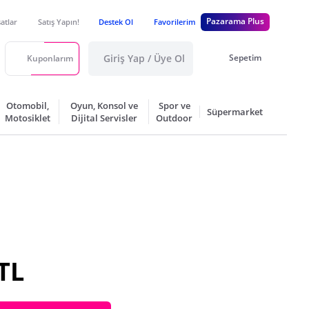
Pazarama Plus
satlar
Satış Yapın!
Destek Ol
Favorilerim
Giriş Yap / Üye Ol
Sepetim
Kuponlarım
Otomobil,
Oyun, Konsol ve
Spor ve
Süpermarket
Motosiklet
Dijital Servisler
Outdoor
TL