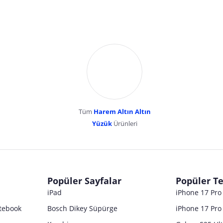
Tüm
Harem Altın Altın
YENİBOSNA MERKEZ MAH LADİN SOK KUY
Yüzük
Ürünleri
dır. Pazarama, bu içeriklerden dolayı herhangi bir sorumluluk kabul etmemektedir.
Popüler Sayfalar
Popüler Te
iPad
iPhone 17 Pr
tebook
Bosch Dikey Süpürge
iPhone 17 Pro