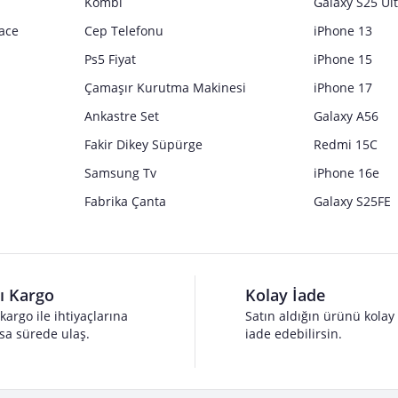
Kombi
Galaxy S25 Ul
ace
Cep Telefonu
iPhone 13
Ps5 Fiyat
iPhone 15
Çamaşır Kurutma Makinesi
iPhone 17
Ankastre Set
Galaxy A56
Fakir Dikey Süpürge
Redmi 15C
Samsung Tv
iPhone 16e
Fabrika Çanta
Galaxy S25FE
lı Kargo
Kolay İade
 kargo ile ihtiyaçlarına
Satın aldığın ürünü kolay
sa sürede ulaş.
iade edebilirsin.