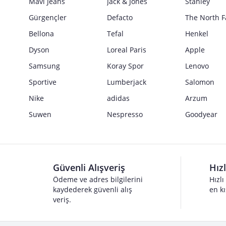
Mavi Jeans
Jack & Jones
Stanley
Gürgençler
Defacto
The North F
Bellona
Tefal
Henkel
Dyson
Loreal Paris
Apple
Samsung
Koray Spor
Lenovo
Sportive
Lumberjack
Salomon
Nike
adidas
Arzum
Suwen
Nespresso
Goodyear
Güvenli Alışveriş
Hız
Ödeme ve adres bilgilerini
Hızlı
kaydederek güvenli alış
en kı
veriş.