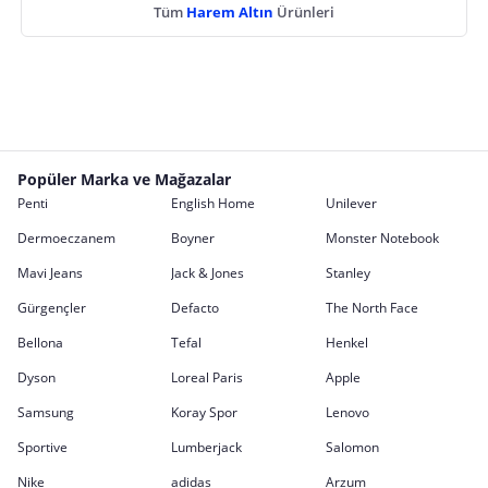
Tüm
Harem Altın
Ürünleri
Popüler Marka ve Mağazalar
Penti
English Home
Unilever
Dermoeczanem
Boyner
Monster Notebook
Mavi Jeans
Jack & Jones
Stanley
Gürgençler
Defacto
The North Face
Bellona
Tefal
Henkel
Dyson
Loreal Paris
Apple
Samsung
Koray Spor
Lenovo
Sportive
Lumberjack
Salomon
Nike
adidas
Arzum