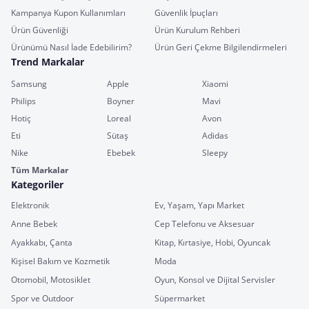
Kampanya Kupon Kullanımları
Güvenlik İpuçları
Ürün Güvenliği
Ürün Kurulum Rehberi
Ürünümü Nasıl İade Edebilirim?
Ürün Geri Çekme Bilgilendirmeleri
Trend Markalar
Samsung
Apple
Xiaomi
Philips
Boyner
Mavi
Hotiç
Loreal
Avon
Eti
Sütaş
Adidas
Nike
Ebebek
Sleepy
Tüm Markalar
Kategoriler
Elektronik
Ev, Yaşam, Yapı Market
Anne Bebek
Cep Telefonu ve Aksesuar
Ayakkabı, Çanta
Kitap, Kırtasiye, Hobi, Oyuncak
Kişisel Bakım ve Kozmetik
Moda
Otomobil, Motosiklet
Oyun, Konsol ve Dijital Servisler
Spor ve Outdoor
Süpermarket