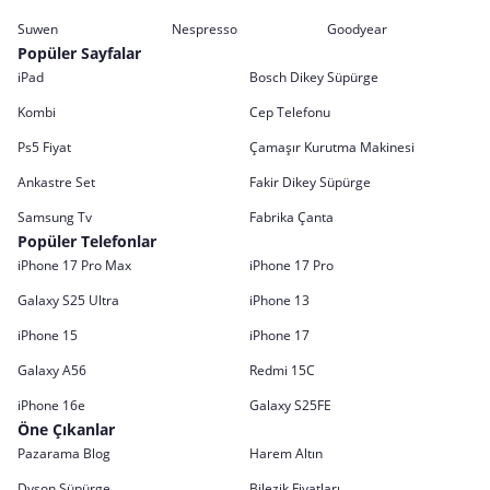
Suwen
Nespresso
Goodyear
Popüler Sayfalar
iPad
Bosch Dikey Süpürge
Kombi
Cep Telefonu
Ps5 Fiyat
Çamaşır Kurutma Makinesi
Ankastre Set
Fakir Dikey Süpürge
Samsung Tv
Fabrika Çanta
Popüler Telefonlar
iPhone 17 Pro Max
iPhone 17 Pro
Galaxy S25 Ultra
iPhone 13
iPhone 15
iPhone 17
Galaxy A56
Redmi 15C
iPhone 16e
Galaxy S25FE
Öne Çıkanlar
Pazarama Blog
Harem Altın
Dyson Süpürge
Bilezik Fiyatları