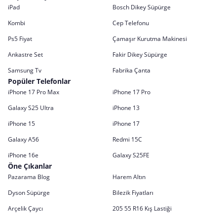
iPad
Bosch Dikey Süpürge
Kombi
Cep Telefonu
Ps5 Fiyat
Çamaşır Kurutma Makinesi
Ankastre Set
Fakir Dikey Süpürge
Samsung Tv
Fabrika Çanta
Popüler Telefonlar
iPhone 17 Pro Max
iPhone 17 Pro
Galaxy S25 Ultra
iPhone 13
iPhone 15
iPhone 17
Galaxy A56
Redmi 15C
iPhone 16e
Galaxy S25FE
Öne Çıkanlar
Pazarama Blog
Harem Altın
Dyson Süpürge
Bilezik Fiyatları
Arçelik Çaycı
205 55 R16 Kış Lastiği