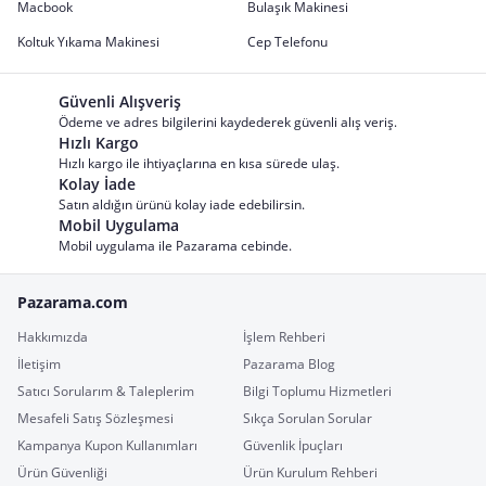
Macbook
Bulaşık Makinesi
Koltuk Yıkama Makinesi
Cep Telefonu
Güvenli Alışveriş
Ödeme ve adres bilgilerini kaydederek güvenli alış veriş.
Hızlı Kargo
Hızlı kargo ile ihtiyaçlarına en kısa sürede ulaş.
Kolay İade
Satın aldığın ürünü kolay iade edebilirsin.
Mobil Uygulama
Mobil uygulama ile Pazarama cebinde.
Pazarama.com
Hakkımızda
İşlem Rehberi
İletişim
Pazarama Blog
Satıcı Sorularım & Taleplerim
Bilgi Toplumu Hizmetleri
Mesafeli Satış Sözleşmesi
Sıkça Sorulan Sorular
Kampanya Kupon Kullanımları
Güvenlik İpuçları
Ürün Güvenliği
Ürün Kurulum Rehberi