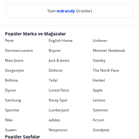
Tüm
mdrandy
Ürünleri
Popüler Marka ve Mağazalar
Penti
English Home
Unilever
Dermoeczanem
Boyner
Monster Notebook
Mavi Jeans
Jack & Jones
Stanley
Gürgençler
Defacto
The North Face
Bellona
Tefal
Henkel
Dyson
Loreal Paris
Apple
Samsung
Koray Spor
Lenovo
Sportive
Lumberjack
Salomon
Nike
adidas
Arzum
Suwen
Nespresso
Goodyear
Popüler Sayfalar