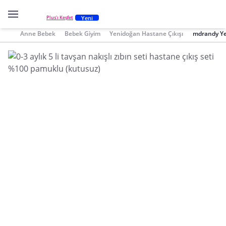
Yeni
Plus'ı Keşfet
Anne Bebek
Bebek Giyim
Yenidoğan Hastane Çıkışı
mdrandy Ye