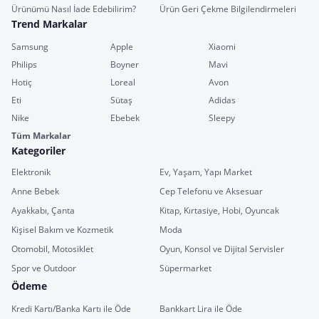
Ürünümü Nasıl İade Edebilirim?
Ürün Geri Çekme Bilgilendirmeleri
Trend Markalar
Samsung
Apple
Xiaomi
Philips
Boyner
Mavi
Hotiç
Loreal
Avon
Eti
Sütaş
Adidas
Nike
Ebebek
Sleepy
Tüm Markalar
Kategoriler
Elektronik
Ev, Yaşam, Yapı Market
Anne Bebek
Cep Telefonu ve Aksesuar
Ayakkabı, Çanta
Kitap, Kırtasiye, Hobi, Oyuncak
Kişisel Bakım ve Kozmetik
Moda
Otomobil, Motosiklet
Oyun, Konsol ve Dijital Servisler
Spor ve Outdoor
Süpermarket
Ödeme
Kredi Kartı/Banka Kartı ile Öde
Bankkart Lira ile Öde