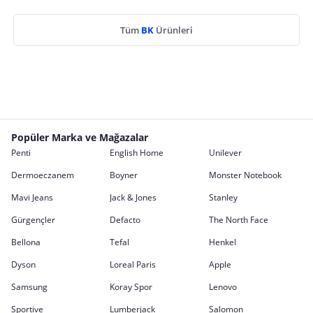
Tüm
BK
Ürünleri
Popüler Marka ve Mağazalar
Penti
English Home
Unilever
Dermoeczanem
Boyner
Monster Notebook
Mavi Jeans
Jack & Jones
Stanley
Gürgençler
Defacto
The North Face
Bellona
Tefal
Henkel
Dyson
Loreal Paris
Apple
Samsung
Koray Spor
Lenovo
Sportive
Lumberjack
Salomon