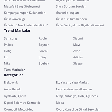
Satıcı Sorularım & Taleplerim
Bilgi Toplumu Hizmetleri
Mesafeli Satış Sözleşmesi
Sıkça Sorulan Sorular
Kampanya Kupon Kullanımları
Güvenlik İpuçları
Ürün Güvenliği
Ürün Kurulum Rehberi
Ürünümü Nasıl İade Edebilirim?
Ürün Geri Çekme Bilgilendirmeleri
Trend Markalar
Samsung
Apple
Xiaomi
Philips
Boyner
Mavi
Hotiç
Loreal
Avon
Eti
Sütaş
Adidas
Nike
Ebebek
Sleepy
Tüm Markalar
Kategoriler
Elektronik
Ev, Yaşam, Yapı Market
Anne Bebek
Cep Telefonu ve Aksesuar
Ayakkabı, Çanta
Kitap, Kırtasiye, Hobi, Oyuncak
Kişisel Bakım ve Kozmetik
Moda
Otomobil, Motosiklet
Oyun, Konsol ve Dijital Servisler