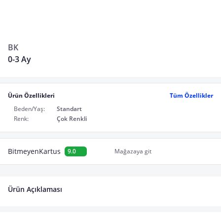
BK
0-3 Ay
Ürün Özellikleri
Tüm Özellikler
Beden/Yaş:
Standart
Renk:
Çok Renkli
BitmeyenKartus
9.0
Mağazaya git
Ürün Açıklaması