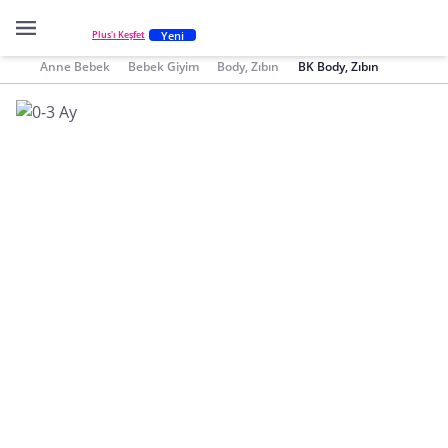
Yeni
Plus'ı Keşfet
Anne Bebek
Bebek Giyim
Body, Zıbın
BK Body, Zıbın