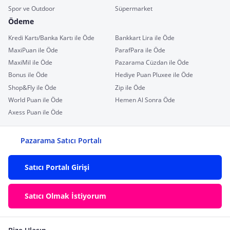
Spor ve Outdoor
Süpermarket
Ödeme
Kredi Kartı/Banka Kartı ile Öde
Bankkart Lira ile Öde
MaxiPuan ile Öde
ParafPara ile Öde
MaxiMil ile Öde
Pazarama Cüzdan ile Öde
Bonus ile Öde
Hediye Puan Pluxee ile Öde
Shop&Fly ile Öde
Zip ile Öde
World Puan ile Öde
Hemen Al Sonra Öde
Axess Puan ile Öde
Pazarama Satıcı Portalı
Satıcı Portalı Girişi
Satıcı Olmak İstiyorum