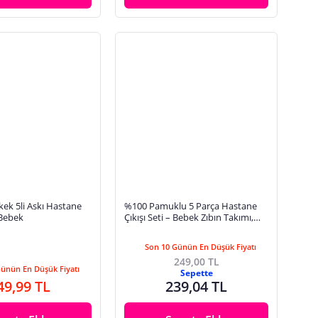
kek 5li Askı Hastane
%100 Pamuklu 5 Parça Hastane
 Bebek
Çıkışı Seti – Bebek Zıbın Takımı,
Şapka, Önlük, Eldiven
Son 10 Günün En Düşük Fiyatı
249,00 TL
Günün En Düşük Fiyatı
Sepette
49,99 TL
239,04 TL