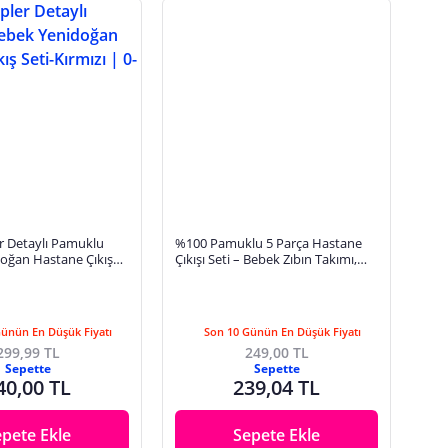
r Detaylı Pamuklu
%100 Pamuklu 5 Parça Hastane
oğan Hastane Çıkış
Çıkışı Seti – Bebek Zıbın Takımı,
| 0-3 ay
Şapka, Önlük, Eldiven
Günün En Düşük Fiyatı
Son 10 Günün En Düşük Fiyatı
299,99 TL
249,00 TL
Sepette
Sepette
40,00 TL
239,04 TL
epete Ekle
Sepete Ekle