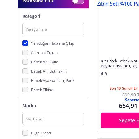
Pazarama Plus
Kategori
Yenidoğan Hastane Çıkışı
Astronot Tulum
Kız Erkek Bebek Natu
Bebek Alt Giyim
Beyaz Hastane Çıkışı 
%100 Pamuk
Bebek Alt, Üst Takım
4.8
Bebek Ayakkabıları, Patik
Son 10 Günün En 
Bebek Elbise
699,90 
Bebek Eşofman
Sepett
664,91
Marka
Bebek İç Giyim
Bebek Kravat, Papyon
Sepete E
Bebek Mayo, Plaj Giyim
Bilge Trend
Bebek Pijama, Pijama Takımı