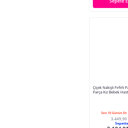
Sepete E
Çiçek Nakışlı Fırfırlı
Parça Kız Bebek Hast
Bebek Takımı
Son 10 Günün En 
3.449,90
Sepett