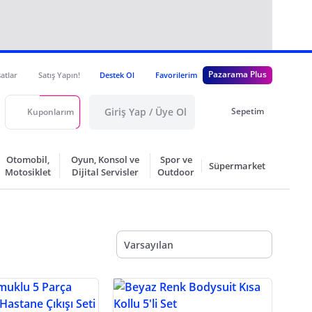
Pazarama Plus
satlar
Satış Yapın!
Destek Ol
Favorilerim
Giriş Yap / Üye Ol
Sepetim
Kuponlarım
Otomobil,
Oyun, Konsol ve
Spor ve
Süpermarket
Motosiklet
Dijital Servisler
Outdoor
Varsayılan