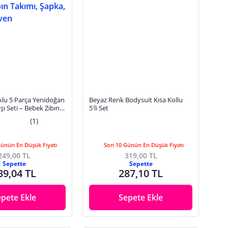
u 5 Parça Yenidoğan
Beyaz Renk Bodysuit Kısa Kollu
şı Seti – Bebek Zıbın
5'li Set
a, Önlük, Eldiven
(1)
Günün En Düşük Fiyatı
Son 10 Günün En Düşük Fiyatı
249,00 TL
319,00 TL
Sepette
Sepette
39,04 TL
287,10 TL
epete Ekle
Sepete Ekle