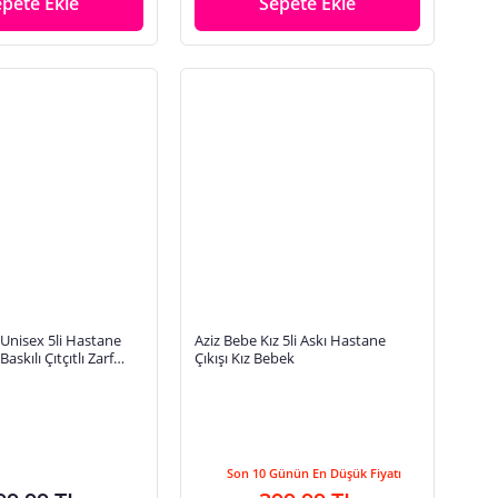
epete Ekle
Sepete Ekle
Unisex 5li Hastane
Aziz Bebe Kız 5li Askı Hastane
Baskılı Çıtçıtlı Zarf
Çıkışı Kız Bebek
l Patikli
Son 10 Günün En Düşük Fiyatı