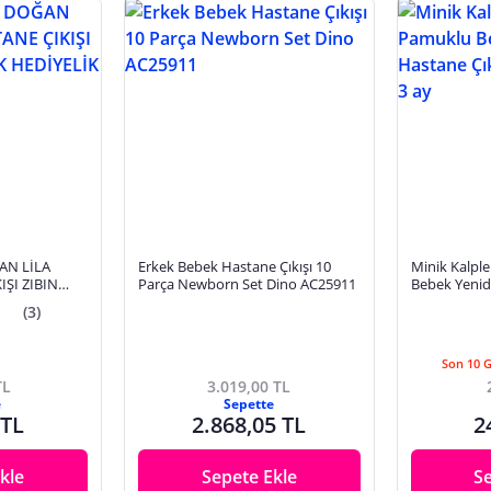
AN LİLA
Erkek Bebek Hastane Çıkışı 10
Minik Kalple
IŞI ZIBIN
Parça Newborn Set Dino AC25911
Bebek Yenid
LİK
Seti-Kırmızı 
(3)
Son 10 
TL
3.019,00 TL
e
Sepette
 TL
2.868,05 TL
2
kle
Sepete Ekle
S