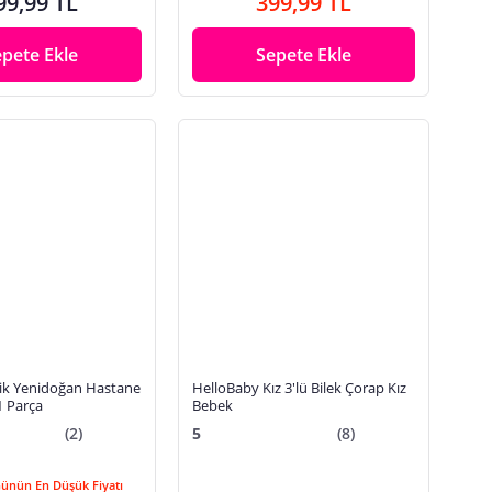
99,99 TL
399,99 TL
epete Ekle
Sepete Ekle
ik Yenidoğan Hastane
HelloBaby Kız 3'lü Bilek Çorap Kız
11 Parça
Bebek
(2)
5
(8)
Günün En Düşük Fiyatı