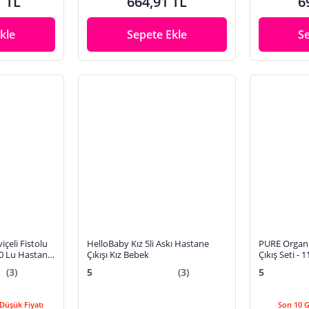
1 TL
664,91 TL
6
kle
Sepete Ekle
S
çeli Fistolu
HelloBaby Kız 5li Askı Hastane
PURE Organ
0 Lu Hastane
Çıkışı Kız Bebek
Çıkış Seti - 
(3)
5
(3)
5
Düşük Fiyatı
Son 10 