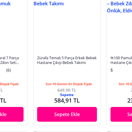
ral 7 Parça
Zürafa Temalı 5 Parça Erkek Bebek
%100 Pamukl
Zıbın Seti
Hastane Çıkışı Bebek Takımı
Hastane Çıkı
Takımı, Şapk
(6)
5
Düşük Fiyatı
Son 10 Günün En Düşük Fiyatı
Son 10 
TL
649,90 TL
e
Sepette
 TL
584,91 TL
2
kle
Sepete Ekle
S