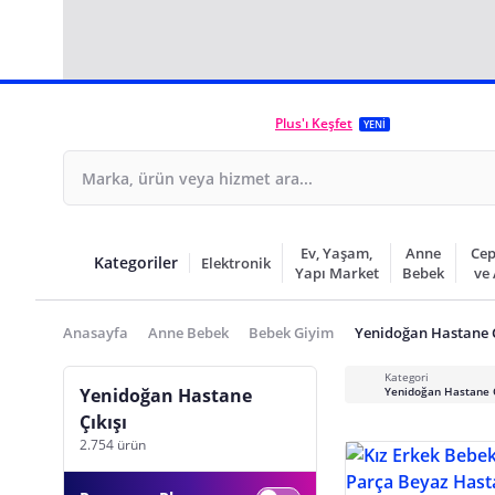
Plus'ı Keşfet
YENİ
Ev, Yaşam,
Anne
Cep
Kategoriler
Elektronik
Yapı Market
Bebek
ve
Anasayfa
Anne Bebek
Bebek Giyim
Yenidoğan Hastane Ç
Kategori
Yenidoğan Hastane
Yenidoğan Hastane Ç
Çıkışı
2.754 ürün