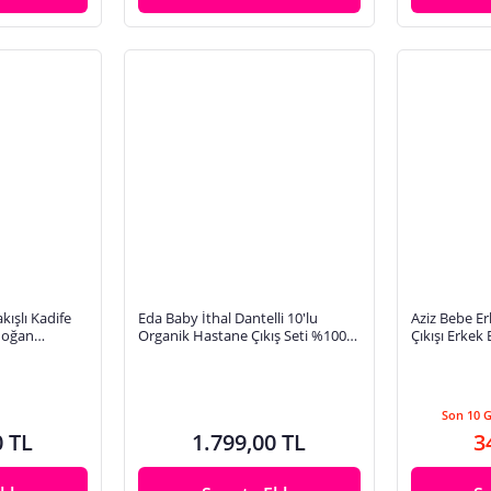
ışlı Kadife
Eda Baby İthal Dantelli 10'lu
Aziz Bebe Er
doğan
Organik Hastane Çıkış Seti %100
Çıkışı Erkek
ız Bebek
Pamuk Yenidoğan Kız Bebek
Son 10 
0 TL
1.799,00 TL
3