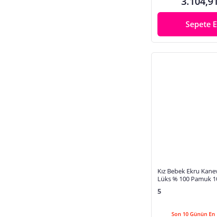
3.104,9
Sepete E
Kız Bebek Ekru Kanevi
Lüks % 100 Pamuk 1
Çıkışı Seti STL6505
5
Son 10 Günün En 