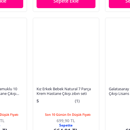
kle
Sepete Ekle
S
 Pamuklu 10
Kız Erkek Bebek Natural 7 Parça
Galatasaray 
ane Çıkışı
Krem Hastane Çıkışı zıbın seti
Çıkışı Lisans 
Yaka Uzun Ko
5
(1)
Düşük Fiyatı
Son 10 Günün En Düşük Fiyatı
 TL
699,90 TL
e
Sepette