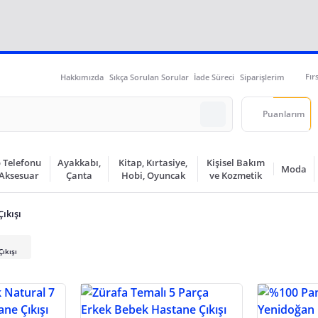
Fır
Hakkımızda
Sıkça Sorulan Sorular
İade Süreci
Siparişlerim
Puanlarım
 Telefonu
Ayakkabı,
Kitap, Kırtasiye,
Kişisel Bakım
Moda
 Aksesuar
Çanta
Hobi, Oyuncak
ve Kozmetik
ıkışı
ıkışı