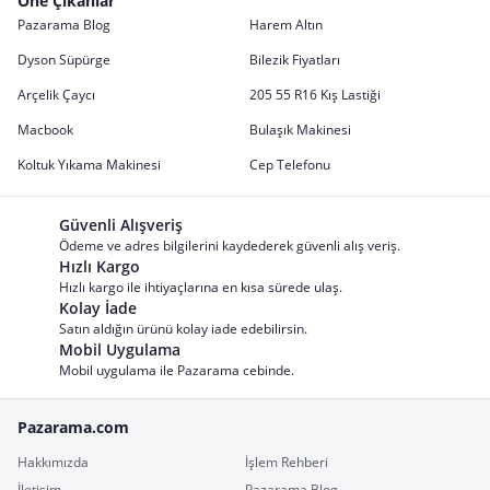
Öne Çıkanlar
Pazarama Blog
Harem Altın
Dyson Süpürge
Bilezik Fiyatları
Arçelik Çaycı
205 55 R16 Kış Lastiği
Macbook
Bulaşık Makinesi
Koltuk Yıkama Makinesi
Cep Telefonu
Güvenli Alışveriş
Ödeme ve adres bilgilerini kaydederek güvenli alış veriş.
Hızlı Kargo
Hızlı kargo ile ihtiyaçlarına en kısa sürede ulaş.
Kolay İade
Satın aldığın ürünü kolay iade edebilirsin.
Mobil Uygulama
Mobil uygulama ile Pazarama cebinde.
Pazarama.com
Hakkımızda
İşlem Rehberi
İletişim
Pazarama Blog