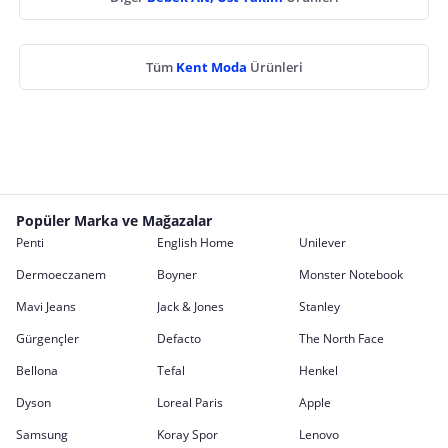
Tüm
Kent Moda
Ürünleri
Popüler Marka ve Mağazalar
Penti
English Home
Unilever
Dermoeczanem
Boyner
Monster Notebook
Mavi Jeans
Jack & Jones
Stanley
Gürgençler
Defacto
The North Face
Bellona
Tefal
Henkel
Dyson
Loreal Paris
Apple
Samsung
Koray Spor
Lenovo