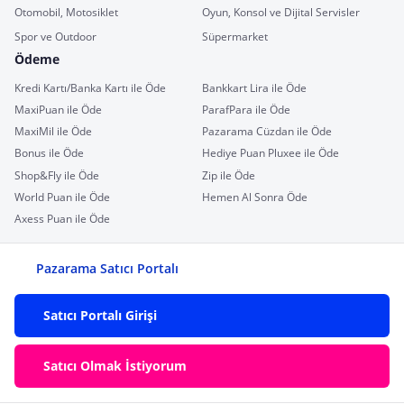
Otomobil, Motosiklet
Oyun, Konsol ve Dijital Servisler
Spor ve Outdoor
Süpermarket
Ödeme
Kredi Kartı/Banka Kartı ile Öde
Bankkart Lira ile Öde
MaxiPuan ile Öde
ParafPara ile Öde
MaxiMil ile Öde
Pazarama Cüzdan ile Öde
Bonus ile Öde
Hediye Puan Pluxee ile Öde
Shop&Fly ile Öde
Zip ile Öde
World Puan ile Öde
Hemen Al Sonra Öde
Axess Puan ile Öde
Pazarama Satıcı Portalı
Satıcı Portalı Girişi
Satıcı Olmak İstiyorum