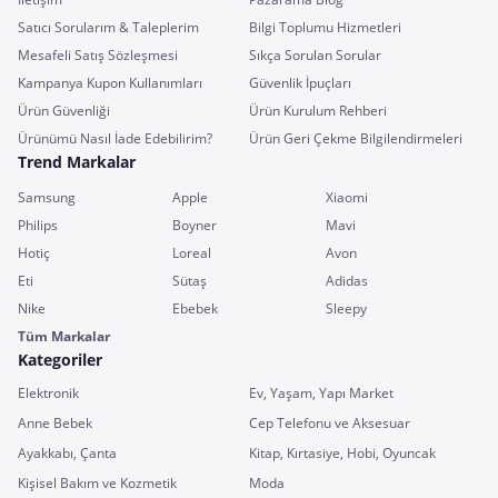
Satıcı Sorularım & Taleplerim
Bilgi Toplumu Hizmetleri
Mesafeli Satış Sözleşmesi
Sıkça Sorulan Sorular
Kampanya Kupon Kullanımları
Güvenlik İpuçları
Ürün Güvenliği
Ürün Kurulum Rehberi
Ürünümü Nasıl İade Edebilirim?
Ürün Geri Çekme Bilgilendirmeleri
Trend Markalar
Samsung
Apple
Xiaomi
Philips
Boyner
Mavi
Hotiç
Loreal
Avon
Eti
Sütaş
Adidas
Nike
Ebebek
Sleepy
Tüm Markalar
Kategoriler
Elektronik
Ev, Yaşam, Yapı Market
Anne Bebek
Cep Telefonu ve Aksesuar
Ayakkabı, Çanta
Kitap, Kırtasiye, Hobi, Oyuncak
Kişisel Bakım ve Kozmetik
Moda