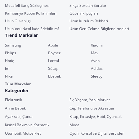
Mesafeli Satış Sözleşmesi
Sıkça Sorulan Sorular
Kampanya Kupon Kullanımları
Güvenlik İpuçları
Ürün Güvenliği
Ürün Kurulum Rehberi
Ürünümü Nasıl İade Edebilirim?
Ürün Geri Çekme Bilgilendirmeleri
Trend Markalar
Samsung
Apple
Xiaomi
Philips
Boyner
Mavi
Hotiç
Loreal
Avon
Eti
Sütaş
Adidas
Nike
Ebebek
Sleepy
Tüm Markalar
Kategoriler
Elektronik
Ev, Yaşam, Yapı Market
Anne Bebek
Cep Telefonu ve Aksesuar
Ayakkabı, Çanta
Kitap, Kırtasiye, Hobi, Oyuncak
Kişisel Bakım ve Kozmetik
Moda
Otomobil, Motosiklet
Oyun, Konsol ve Dijital Servisler