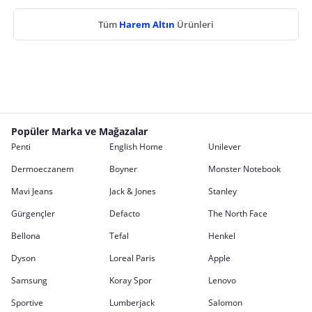
Tüm
Harem Altın
Ürünleri
Popüler Marka ve Mağazalar
Penti
English Home
Unilever
Dermoeczanem
Boyner
Monster Notebook
Mavi Jeans
Jack & Jones
Stanley
Gürgençler
Defacto
The North Face
Bellona
Tefal
Henkel
Dyson
Loreal Paris
Apple
Samsung
Koray Spor
Lenovo
Sportive
Lumberjack
Salomon