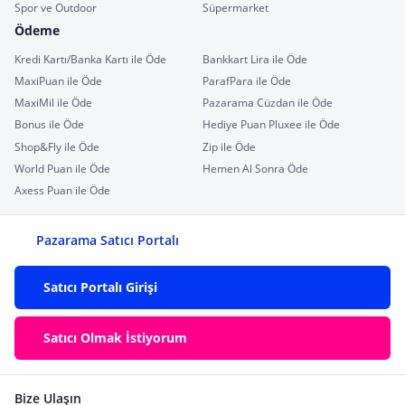
Spor ve Outdoor
Süpermarket
Ödeme
Kredi Kartı/Banka Kartı ile Öde
Bankkart Lira ile Öde
MaxiPuan ile Öde
ParafPara ile Öde
MaxiMil ile Öde
Pazarama Cüzdan ile Öde
Bonus ile Öde
Hediye Puan Pluxee ile Öde
Shop&Fly ile Öde
Zip ile Öde
World Puan ile Öde
Hemen Al Sonra Öde
Axess Puan ile Öde
Pazarama Satıcı Portalı
Satıcı Portalı Girişi
Satıcı Olmak İstiyorum
Bize Ulaşın