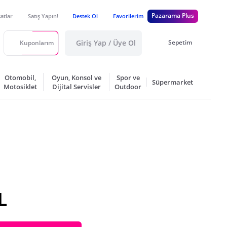
Pazarama Plus
satlar
Satış Yapın!
Destek Ol
Favorilerim
Giriş Yap / Üye Ol
Sepetim
Kuponlarım
Otomobil,
Oyun, Konsol ve
Spor ve
Süpermarket
Motosiklet
Dijital Servisler
Outdoor
L