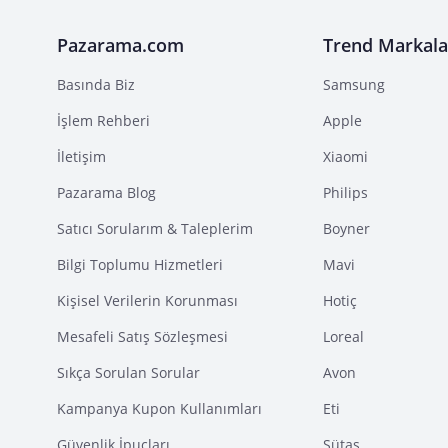
Pazarama.com
Trend Markala
Basında Biz
Samsung
İşlem Rehberi
Apple
İletişim
Xiaomi
Pazarama Blog
Philips
Satıcı Sorularım & Taleplerim
Boyner
Bilgi Toplumu Hizmetleri
Mavi
Kişisel Verilerin Korunması
Hotiç
Mesafeli Satış Sözleşmesi
Loreal
Sıkça Sorulan Sorular
Avon
Kampanya Kupon Kullanımları
Eti
Güvenlik İpuçları
Sütaş