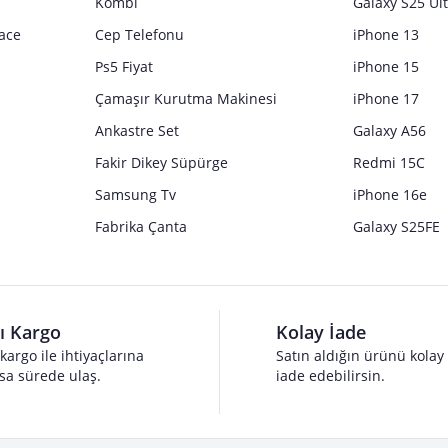
Kombi
Galaxy S25 Ul
ace
Cep Telefonu
iPhone 13
Ps5 Fiyat
iPhone 15
Çamaşır Kurutma Makinesi
iPhone 17
Ankastre Set
Galaxy A56
Fakir Dikey Süpürge
Redmi 15C
Samsung Tv
iPhone 16e
Fabrika Çanta
Galaxy S25FE
lı Kargo
Kolay İade
 kargo ile ihtiyaçlarına
Satın aldığın ürünü kolay
sa sürede ulaş.
iade edebilirsin.