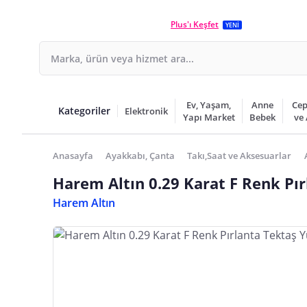
Plus'ı Keşfet
YENİ
Ev, Yaşam,
Anne
Cep
Kategoriler
Elektronik
Yapı Market
Bebek
ve
Anasayfa
Ayakkabı, Çanta
Takı,Saat ve Aksesuarlar
Harem Altın 0.29 Karat F Renk Pı
Harem Altın