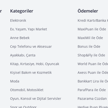
r
Kategoriler
Ödemeler
Elektronik
Kredi Kartı/Banka 
Ev, Yaşam, Yapı Market
MaxiPuan ile Öde
Anne Bebek
MaxiMil ile Öde
Cep Telefonu ve Aksesuar
Bonus ile Öde
Ayakkabı, Çanta
Shop&Fly ile Öde
Kitap, Kırtasiye, Hobi, Oyuncak
World Puan ile Öd
Kişisel Bakım ve Kozmetik
Axess Puan ile Öd
Moda
Bankkart Lira ile 
Otomobil, Motosiklet
ParafPara ile Öde
Oyun, Konsol ve Dijital Servisler
Pazarama Cüzdan 
Spor ve Outdoor
Hediye Puan Pluxe