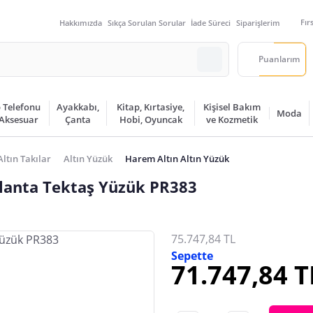
Fır
Hakkımızda
Sıkça Sorulan Sorular
İade Süreci
Siparişlerim
Puanlarım
 Telefonu
Ayakkabı,
Kitap, Kırtasiye,
Kişisel Bakım
Moda
 Aksesuar
Çanta
Hobi, Oyuncak
ve Kozmetik
Altın Takılar
Altın Yüzük
Harem Altın Altın Yüzük
rlanta Tektaş Yüzük PR383
75.747,84 TL
Sepette
71.747,84 T