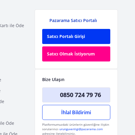
Pazarama Satıcı Portalı
Kartı ile Öde
Satıcı Portalı Girişi
Satıcı Olmak İstiyorum
Bize Ulaşın
e
e
0850 724 79 76
Öde
İhlal Bildirimi
ile Öde
Platformumuzdaki ürünlerin güvenliğine ilişkin
sorularınızı
urunguvenligi@pazarama.com
e ile Öde
adresine iletebilirsiniz.