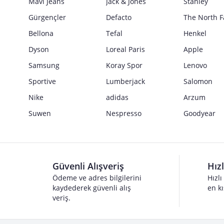
Mavi Jeans
Jack & Jones
Stanley
Gürgençler
Defacto
The North F
Bellona
Tefal
Henkel
Dyson
Loreal Paris
Apple
Samsung
Koray Spor
Lenovo
Sportive
Lumberjack
Salomon
Nike
adidas
Arzum
Suwen
Nespresso
Goodyear
Güvenli Alışveriş
Hız
Ödeme ve adres bilgilerini
Hızlı
kaydederek güvenli alış
en kı
veriş.