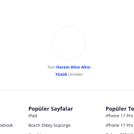
Tüm
Harem Altın Altın
YENİBOSNA MERKEZ MAH LADİN SOK KUY
Yüzük
Ürünleri
dır. Pazarama, bu içeriklerden dolayı herhangi bir sorumluluk kabul etmemektedir.
Popüler Sayfalar
Popüler Te
iPad
iPhone 17 Pr
tebook
Bosch Dikey Süpürge
iPhone 17 Pro