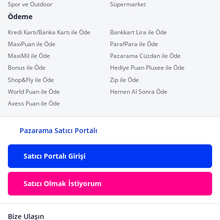
Spor ve Outdoor
Süpermarket
Ödeme
Kredi Kartı/Banka Kartı ile Öde
Bankkart Lira ile Öde
MaxiPuan ile Öde
ParafPara ile Öde
MaxiMil ile Öde
Pazarama Cüzdan ile Öde
Bonus ile Öde
Hediye Puan Pluxee ile Öde
Shop&Fly ile Öde
Zip ile Öde
World Puan ile Öde
Hemen Al Sonra Öde
Axess Puan ile Öde
Pazarama Satıcı Portalı
Satıcı Portalı Girişi
Satıcı Olmak İstiyorum
Bize Ulaşın