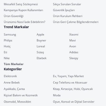
Mesafeli Satış Sözleşmesi
Sıkça Sorulan Sorular
Kampanya Kupon Kullanımları
Güvenlik İpuçları
Ürün Güvenliği
Ürün Kurulum Rehberi
Ürünümü Nasıl İade Edebilirim?
Ürün Geri Çekme Bilgilendirmeleri
Trend Markalar
Samsung
Apple
Xiaomi
Philips
Boyner
Mavi
Hotiç
Loreal
Avon
Eti
Sütaş
Adidas
Nike
Ebebek
Sleepy
Tüm Markalar
Kategoriler
Elektronik
Ev, Yaşam, Yapı Market
Anne Bebek
Cep Telefonu ve Aksesuar
Ayakkabı, Çanta
Kitap, Kırtasiye, Hobi, Oyuncak
Kişisel Bakım ve Kozmetik
Moda
Otomobil, Motosiklet
Oyun, Konsol ve Dijital Servisler