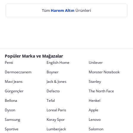
Tüm
Harem Altın
Ürünleri
Popüler Marka ve Mağazalar
Penti
English Home
Unilever
Dermoeczanem
Boyner
Monster Notebook
Mavi Jeans
Jack & Jones
Stanley
Gürgençler
Defacto
The North Face
Bellona
Tefal
Henkel
Dyson
Loreal Paris
Apple
Samsung
Koray Spor
Lenovo
Sportive
Lumberjack
Salomon