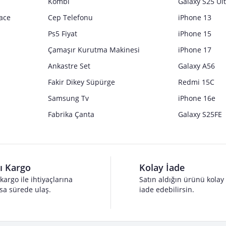
Kombi
Galaxy S25 Ul
ace
Cep Telefonu
iPhone 13
Ps5 Fiyat
iPhone 15
Çamaşır Kurutma Makinesi
iPhone 17
Ankastre Set
Galaxy A56
Fakir Dikey Süpürge
Redmi 15C
Samsung Tv
iPhone 16e
Fabrika Çanta
Galaxy S25FE
lı Kargo
Kolay İade
 kargo ile ihtiyaçlarına
Satın aldığın ürünü kolay
sa sürede ulaş.
iade edebilirsin.