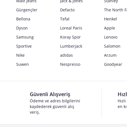
Mavi Jeans
Jack & Jones
Stanley
Gürgençler
Defacto
The North F
Bellona
Tefal
Henkel
Dyson
Loreal Paris
Apple
Samsung
Koray Spor
Lenovo
Sportive
Lumberjack
Salomon
Nike
adidas
Arzum
Suwen
Nespresso
Goodyear
Güvenli Alışveriş
Hız
Ödeme ve adres bilgilerini
Hızlı
kaydederek güvenli alış
en kı
veriş.