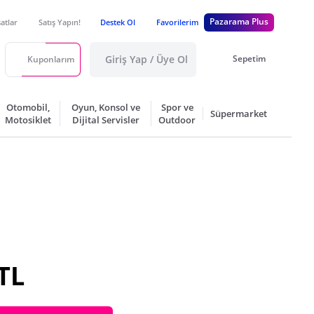
Pazarama Plus
satlar
Satış Yapın!
Destek Ol
Favorilerim
Giriş Yap / Üye Ol
Sepetim
Kuponlarım
Otomobil,
Oyun, Konsol ve
Spor ve
Süpermarket
Motosiklet
Dijital Servisler
Outdoor
TL