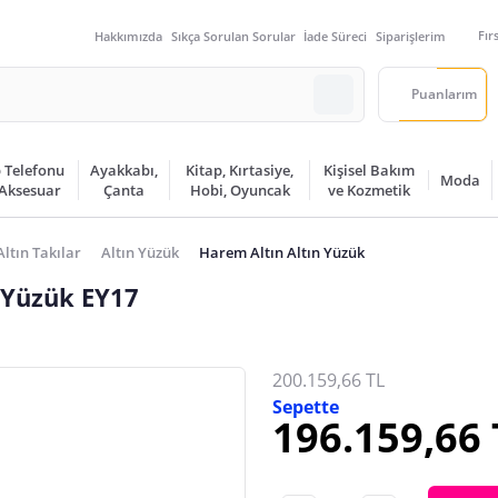
Fır
Hakkımızda
Sıkça Sorulan Sorular
İade Süreci
Siparişlerim
Puanlarım
 Telefonu
Ayakkabı,
Kitap, Kırtasiye,
Kişisel Bakım
Moda
 Aksesuar
Çanta
Hobi, Oyuncak
ve Kozmetik
Altın Takılar
Altın Yüzük
Harem Altın Altın Yüzük
 Yüzük EY17
200.159,66 TL
Sepette
196.159,66 