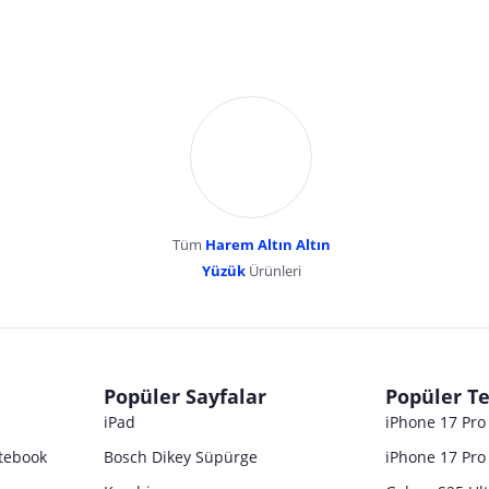
Tüm
Harem Altın Altın
YENİBOSNA MERKEZ MAH LADİN SOK KUY
Yüzük
Ürünleri
dır. Pazarama, bu içeriklerden dolayı herhangi bir sorumluluk kabul etmemektedir.
Popüler Sayfalar
Popüler Te
iPad
iPhone 17 Pr
tebook
Bosch Dikey Süpürge
iPhone 17 Pro