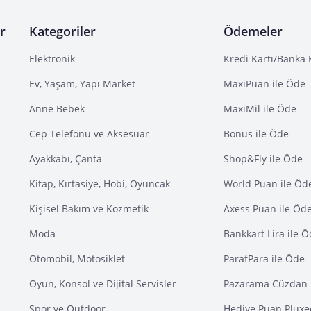
r
Kategoriler
Ödemeler
Elektronik
Kredi Kartı/Banka 
Ev, Yaşam, Yapı Market
MaxiPuan ile Öde
Anne Bebek
MaxiMil ile Öde
Cep Telefonu ve Aksesuar
Bonus ile Öde
Ayakkabı, Çanta
Shop&Fly ile Öde
Kitap, Kırtasiye, Hobi, Oyuncak
World Puan ile Öd
Kişisel Bakım ve Kozmetik
Axess Puan ile Öd
Moda
Bankkart Lira ile 
Otomobil, Motosiklet
ParafPara ile Öde
Oyun, Konsol ve Dijital Servisler
Pazarama Cüzdan 
Spor ve Outdoor
Hediye Puan Pluxe