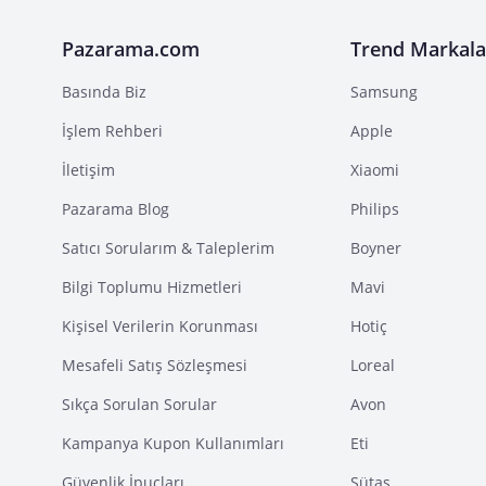
Pazarama.com
Trend Markala
Basında Biz
Samsung
İşlem Rehberi
Apple
İletişim
Xiaomi
Pazarama Blog
Philips
Satıcı Sorularım & Taleplerim
Boyner
Bilgi Toplumu Hizmetleri
Mavi
Kişisel Verilerin Korunması
Hotiç
Mesafeli Satış Sözleşmesi
Loreal
Sıkça Sorulan Sorular
Avon
Kampanya Kupon Kullanımları
Eti
Güvenlik İpuçları
Sütaş