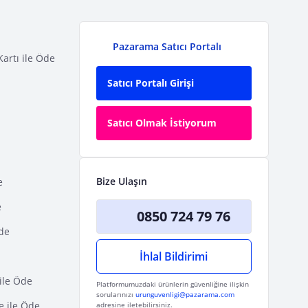
Pazarama Satıcı Portalı
Kartı ile Öde
Satıcı Portalı Girişi
Satıcı Olmak İstiyorum
Bize Ulaşın
e
e
0850 724 79 76
Öde
İhlal Bildirimi
ile Öde
Platformumuzdaki ürünlerin güvenliğine ilişkin
sorularınızı
urunguvenligi@pazarama.com
e ile Öde
adresine iletebilirsiniz.