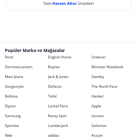
Tüm
Harem Altın
Ürünleri
Popüler Marka ve Mağazalar
Penti
English Home
Unilever
Dermoeczanem
Boyner
Monster Notebook
Mavi Jeans
Jack & Jones
Stanley
Gürgençler
Defacto
The North Face
Bellona
Tefal
Henkel
Dyson
Loreal Paris
Apple
Samsung
Koray Spor
Lenovo
Sportive
Lumberjack
Salomon
Nike
adidas
Arzum