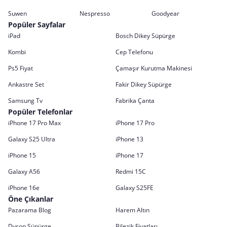
Suwen
Nespresso
Goodyear
Popüler Sayfalar
iPad
Bosch Dikey Süpürge
Kombi
Cep Telefonu
Ps5 Fiyat
Çamaşır Kurutma Makinesi
Ankastre Set
Fakir Dikey Süpürge
Samsung Tv
Fabrika Çanta
Popüler Telefonlar
iPhone 17 Pro Max
iPhone 17 Pro
Galaxy S25 Ultra
iPhone 13
iPhone 15
iPhone 17
Galaxy A56
Redmi 15C
iPhone 16e
Galaxy S25FE
Öne Çıkanlar
Pazarama Blog
Harem Altın
Dyson Süpürge
Bilezik Fiyatları