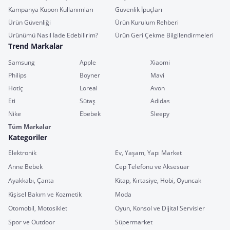
Kampanya Kupon Kullanımları
Güvenlik İpuçları
Ürün Güvenliği
Ürün Kurulum Rehberi
Ürünümü Nasıl İade Edebilirim?
Ürün Geri Çekme Bilgilendirmeleri
Trend Markalar
Samsung
Apple
Xiaomi
Philips
Boyner
Mavi
Hotiç
Loreal
Avon
Eti
Sütaş
Adidas
Nike
Ebebek
Sleepy
Tüm Markalar
Kategoriler
Elektronik
Ev, Yaşam, Yapı Market
Anne Bebek
Cep Telefonu ve Aksesuar
Ayakkabı, Çanta
Kitap, Kırtasiye, Hobi, Oyuncak
Kişisel Bakım ve Kozmetik
Moda
Otomobil, Motosiklet
Oyun, Konsol ve Dijital Servisler
Spor ve Outdoor
Süpermarket