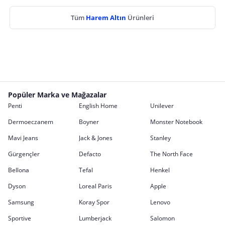
Tüm
Harem Altın
Ürünleri
Popüler Marka ve Mağazalar
Penti
English Home
Unilever
Dermoeczanem
Boyner
Monster Notebook
Mavi Jeans
Jack & Jones
Stanley
Gürgençler
Defacto
The North Face
Bellona
Tefal
Henkel
Dyson
Loreal Paris
Apple
Samsung
Koray Spor
Lenovo
Sportive
Lumberjack
Salomon