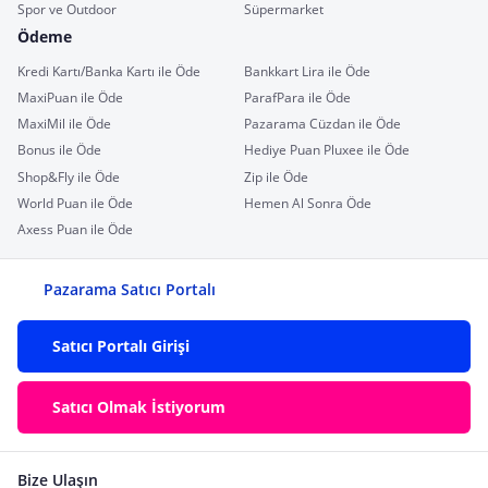
Spor ve Outdoor
Süpermarket
Ödeme
Kredi Kartı/Banka Kartı ile Öde
Bankkart Lira ile Öde
MaxiPuan ile Öde
ParafPara ile Öde
MaxiMil ile Öde
Pazarama Cüzdan ile Öde
Bonus ile Öde
Hediye Puan Pluxee ile Öde
Shop&Fly ile Öde
Zip ile Öde
World Puan ile Öde
Hemen Al Sonra Öde
Axess Puan ile Öde
Pazarama Satıcı Portalı
Satıcı Portalı Girişi
Satıcı Olmak İstiyorum
Bize Ulaşın