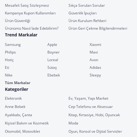
Mesafeli Satış Sözleşmesi
Sıkça Sorulan Sorular
Kampanya Kupon Kullanımları
Güvenlik İpuçları
Ürün Güvenliği
Ürün Kurulum Rehberi
Ürünümü Nasıl İade Edebilirim?
Ürün Geri Çekme Bilgilendirmeleri
Trend Markalar
Samsung
Apple
Xiaomi
Philips
Boyner
Mavi
Hotiç
Loreal
Avon
Eti
Sütaş
Adidas
Nike
Ebebek
Sleepy
Tüm Markalar
Kategoriler
Elektronik
Ev, Yaşam, Yapı Market
Anne Bebek
Cep Telefonu ve Aksesuar
Ayakkabı, Çanta
Kitap, Kırtasiye, Hobi, Oyuncak
Kişisel Bakım ve Kozmetik
Moda
Otomobil, Motosiklet
Oyun, Konsol ve Dijital Servisler