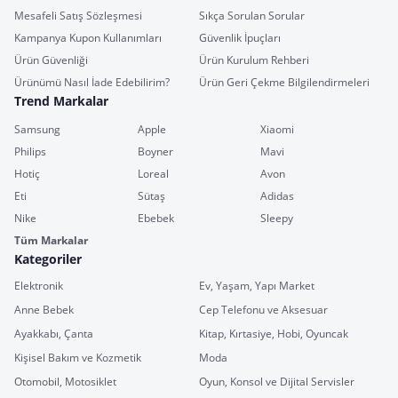
Mesafeli Satış Sözleşmesi
Sıkça Sorulan Sorular
Kampanya Kupon Kullanımları
Güvenlik İpuçları
Ürün Güvenliği
Ürün Kurulum Rehberi
Ürünümü Nasıl İade Edebilirim?
Ürün Geri Çekme Bilgilendirmeleri
Trend Markalar
Samsung
Apple
Xiaomi
Philips
Boyner
Mavi
Hotiç
Loreal
Avon
Eti
Sütaş
Adidas
Nike
Ebebek
Sleepy
Tüm Markalar
Kategoriler
Elektronik
Ev, Yaşam, Yapı Market
Anne Bebek
Cep Telefonu ve Aksesuar
Ayakkabı, Çanta
Kitap, Kırtasiye, Hobi, Oyuncak
Kişisel Bakım ve Kozmetik
Moda
Otomobil, Motosiklet
Oyun, Konsol ve Dijital Servisler