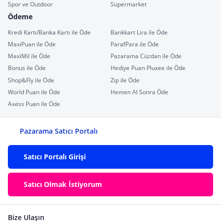
Spor ve Outdoor
Süpermarket
Ödeme
Kredi Kartı/Banka Kartı ile Öde
Bankkart Lira ile Öde
MaxiPuan ile Öde
ParafPara ile Öde
MaxiMil ile Öde
Pazarama Cüzdan ile Öde
Bonus ile Öde
Hediye Puan Pluxee ile Öde
Shop&Fly ile Öde
Zip ile Öde
World Puan ile Öde
Hemen Al Sonra Öde
Axess Puan ile Öde
Pazarama Satıcı Portalı
Satıcı Portalı Girişi
Satıcı Olmak İstiyorum
Bize Ulaşın