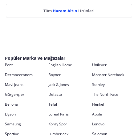
Tüm
Harem Altın
Ürünleri
Popüler Marka ve Mağazalar
Penti
English Home
Unilever
Dermoeczanem
Boyner
Monster Notebook
Mavi Jeans
Jack & Jones
Stanley
Gürgençler
Defacto
The North Face
Bellona
Tefal
Henkel
Dyson
Loreal Paris
Apple
Samsung
Koray Spor
Lenovo
Sportive
Lumberjack
Salomon