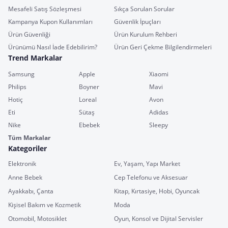
Mesafeli Satış Sözleşmesi
Sıkça Sorulan Sorular
Kampanya Kupon Kullanımları
Güvenlik İpuçları
Ürün Güvenliği
Ürün Kurulum Rehberi
Ürünümü Nasıl İade Edebilirim?
Ürün Geri Çekme Bilgilendirmeleri
Trend Markalar
Samsung
Apple
Xiaomi
Philips
Boyner
Mavi
Hotiç
Loreal
Avon
Eti
Sütaş
Adidas
Nike
Ebebek
Sleepy
Tüm Markalar
Kategoriler
Elektronik
Ev, Yaşam, Yapı Market
Anne Bebek
Cep Telefonu ve Aksesuar
Ayakkabı, Çanta
Kitap, Kırtasiye, Hobi, Oyuncak
Kişisel Bakım ve Kozmetik
Moda
Otomobil, Motosiklet
Oyun, Konsol ve Dijital Servisler