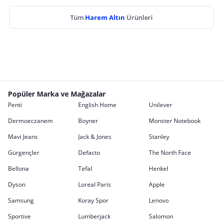
Tüm
Harem Altın
Ürünleri
Popüler Marka ve Mağazalar
Penti
English Home
Unilever
Dermoeczanem
Boyner
Monster Notebook
Mavi Jeans
Jack & Jones
Stanley
Gürgençler
Defacto
The North Face
Bellona
Tefal
Henkel
Dyson
Loreal Paris
Apple
Samsung
Koray Spor
Lenovo
Sportive
Lumberjack
Salomon