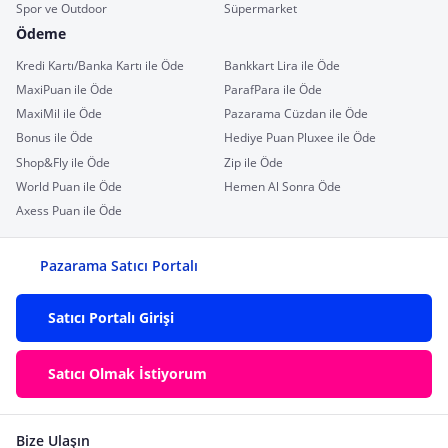
Spor ve Outdoor
Süpermarket
Ödeme
Kredi Kartı/Banka Kartı ile Öde
Bankkart Lira ile Öde
MaxiPuan ile Öde
ParafPara ile Öde
MaxiMil ile Öde
Pazarama Cüzdan ile Öde
Bonus ile Öde
Hediye Puan Pluxee ile Öde
Shop&Fly ile Öde
Zip ile Öde
World Puan ile Öde
Hemen Al Sonra Öde
Axess Puan ile Öde
Pazarama Satıcı Portalı
Satıcı Portalı Girişi
Satıcı Olmak İstiyorum
Bize Ulaşın