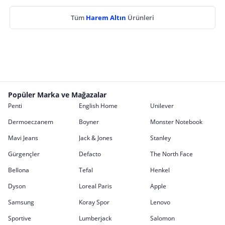
Tüm
Harem Altın
Ürünleri
Popüler Marka ve Mağazalar
Penti
English Home
Unilever
Dermoeczanem
Boyner
Monster Notebook
Mavi Jeans
Jack & Jones
Stanley
Gürgençler
Defacto
The North Face
Bellona
Tefal
Henkel
Dyson
Loreal Paris
Apple
Samsung
Koray Spor
Lenovo
Sportive
Lumberjack
Salomon