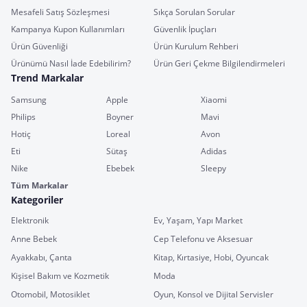
Mesafeli Satış Sözleşmesi
Sıkça Sorulan Sorular
Kampanya Kupon Kullanımları
Güvenlik İpuçları
Ürün Güvenliği
Ürün Kurulum Rehberi
Ürünümü Nasıl İade Edebilirim?
Ürün Geri Çekme Bilgilendirmeleri
Trend Markalar
Samsung
Apple
Xiaomi
Philips
Boyner
Mavi
Hotiç
Loreal
Avon
Eti
Sütaş
Adidas
Nike
Ebebek
Sleepy
Tüm Markalar
Kategoriler
Elektronik
Ev, Yaşam, Yapı Market
Anne Bebek
Cep Telefonu ve Aksesuar
Ayakkabı, Çanta
Kitap, Kırtasiye, Hobi, Oyuncak
Kişisel Bakım ve Kozmetik
Moda
Otomobil, Motosiklet
Oyun, Konsol ve Dijital Servisler