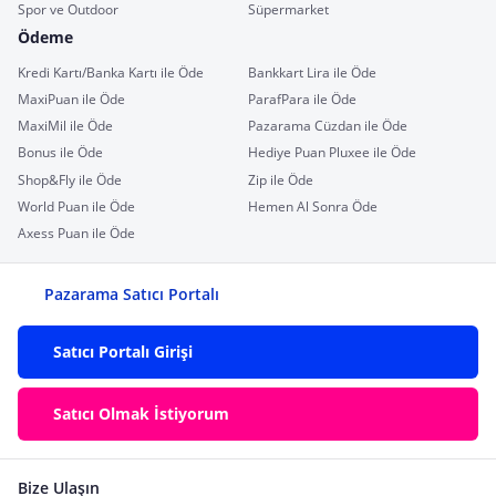
Spor ve Outdoor
Süpermarket
Ödeme
Kredi Kartı/Banka Kartı ile Öde
Bankkart Lira ile Öde
MaxiPuan ile Öde
ParafPara ile Öde
MaxiMil ile Öde
Pazarama Cüzdan ile Öde
Bonus ile Öde
Hediye Puan Pluxee ile Öde
Shop&Fly ile Öde
Zip ile Öde
World Puan ile Öde
Hemen Al Sonra Öde
Axess Puan ile Öde
Pazarama Satıcı Portalı
Satıcı Portalı Girişi
Satıcı Olmak İstiyorum
Bize Ulaşın