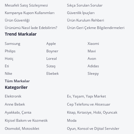
Mesafeli Satış Sözleşmesi
Sıkça Sorulan Sorular
Kampanya Kupon Kullanımları
Güvenlik İpuçları
Ürün Güvenliği
Ürün Kurulum Rehberi
Ürünümü Nasıl İade Edebilirim?
Ürün Geri Çekme Bilgilendirmeleri
Trend Markalar
Samsung
Apple
Xiaomi
Philips
Boyner
Mavi
Hotiç
Loreal
Avon
Eti
Sütaş
Adidas
Nike
Ebebek
Sleepy
Tüm Markalar
Kategoriler
Elektronik
Ev, Yaşam, Yapı Market
Anne Bebek
Cep Telefonu ve Aksesuar
Ayakkabı, Çanta
Kitap, Kırtasiye, Hobi, Oyuncak
Kişisel Bakım ve Kozmetik
Moda
Otomobil, Motosiklet
Oyun, Konsol ve Dijital Servisler