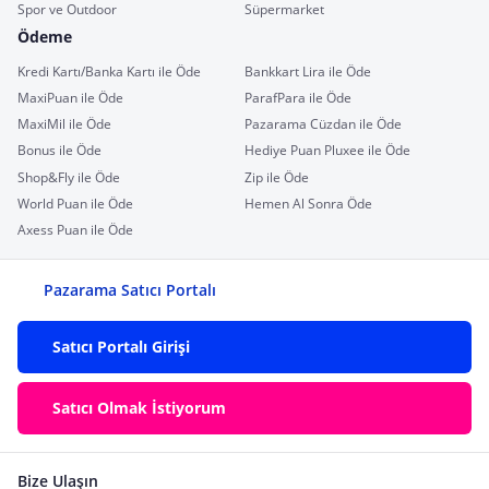
Spor ve Outdoor
Süpermarket
Ödeme
Kredi Kartı/Banka Kartı ile Öde
Bankkart Lira ile Öde
MaxiPuan ile Öde
ParafPara ile Öde
MaxiMil ile Öde
Pazarama Cüzdan ile Öde
Bonus ile Öde
Hediye Puan Pluxee ile Öde
Shop&Fly ile Öde
Zip ile Öde
World Puan ile Öde
Hemen Al Sonra Öde
Axess Puan ile Öde
Pazarama Satıcı Portalı
Satıcı Portalı Girişi
Satıcı Olmak İstiyorum
Bize Ulaşın