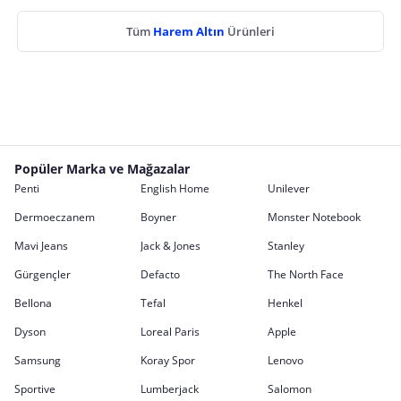
Tüm
Harem Altın
Ürünleri
Popüler Marka ve Mağazalar
Penti
English Home
Unilever
Dermoeczanem
Boyner
Monster Notebook
Mavi Jeans
Jack & Jones
Stanley
Gürgençler
Defacto
The North Face
Bellona
Tefal
Henkel
Dyson
Loreal Paris
Apple
Samsung
Koray Spor
Lenovo
Sportive
Lumberjack
Salomon