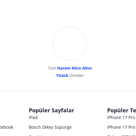
Tüm
Harem Altın Altın
YENİBOSNA MERKEZ MAH LADİN SOK KUY
Yüzük
Ürünleri
dır. Pazarama, bu içeriklerden dolayı herhangi bir sorumluluk kabul etmemektedir.
Popüler Sayfalar
Popüler Te
iPad
iPhone 17 Pr
tebook
Bosch Dikey Süpürge
iPhone 17 Pro