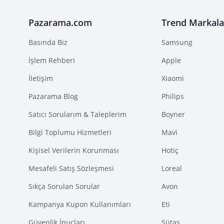
Pazarama.com
Trend Markala
Basında Biz
Samsung
İşlem Rehberi
Apple
İletişim
Xiaomi
Pazarama Blog
Philips
Satıcı Sorularım & Taleplerim
Boyner
Bilgi Toplumu Hizmetleri
Mavi
Kişisel Verilerin Korunması
Hotiç
Mesafeli Satış Sözleşmesi
Loreal
Sıkça Sorulan Sorular
Avon
Kampanya Kupon Kullanımları
Eti
Güvenlik İpuçları
Sütaş