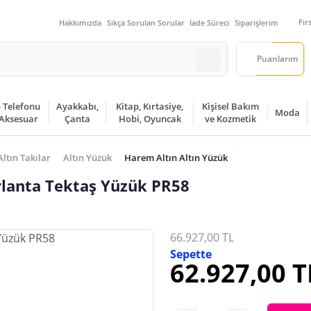
Fır
Hakkımızda
Sıkça Sorulan Sorular
İade Süreci
Siparişlerim
Puanlarım
 Telefonu
Ayakkabı,
Kitap, Kırtasiye,
Kişisel Bakım
Moda
 Aksesuar
Çanta
Hobi, Oyuncak
ve Kozmetik
Altın Takılar
Altın Yüzük
Harem Altın Altın Yüzük
rlanta Tektaş Yüzük PR58
66.927,00 TL
Sepette
62.927,00 T