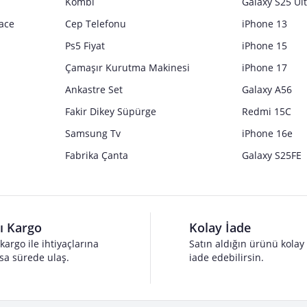
Kombi
Galaxy S25 Ul
ace
Cep Telefonu
iPhone 13
Ps5 Fiyat
iPhone 15
Çamaşır Kurutma Makinesi
iPhone 17
Ankastre Set
Galaxy A56
Fakir Dikey Süpürge
Redmi 15C
Samsung Tv
iPhone 16e
Fabrika Çanta
Galaxy S25FE
lı Kargo
Kolay İade
 kargo ile ihtiyaçlarına
Satın aldığın ürünü kolay
sa sürede ulaş.
iade edebilirsin.