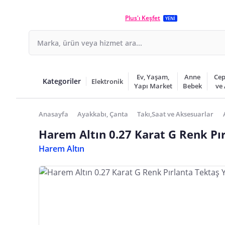
Plus'ı Keşfet
YENİ
Ev, Yaşam,
Anne
Cep
Kategoriler
Elektronik
Yapı Market
Bebek
ve
Anasayfa
Ayakkabı, Çanta
Takı,Saat ve Aksesuarlar
Harem Altın 0.27 Karat G Renk Pı
Harem Altın