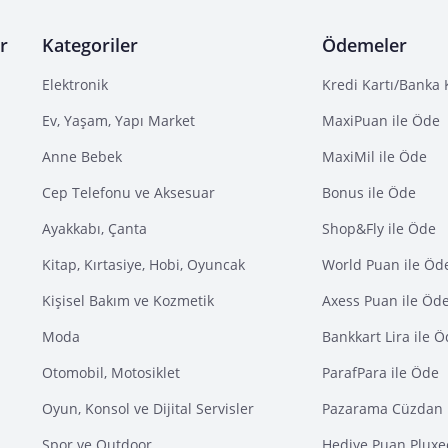
r
Kategoriler
Ödemeler
Elektronik
Kredi Kartı/Banka 
Ev, Yaşam, Yapı Market
MaxiPuan ile Öde
Anne Bebek
MaxiMil ile Öde
Cep Telefonu ve Aksesuar
Bonus ile Öde
Ayakkabı, Çanta
Shop&Fly ile Öde
Kitap, Kırtasiye, Hobi, Oyuncak
World Puan ile Öd
Kişisel Bakım ve Kozmetik
Axess Puan ile Öd
Moda
Bankkart Lira ile 
Otomobil, Motosiklet
ParafPara ile Öde
Oyun, Konsol ve Dijital Servisler
Pazarama Cüzdan 
Spor ve Outdoor
Hediye Puan Pluxe