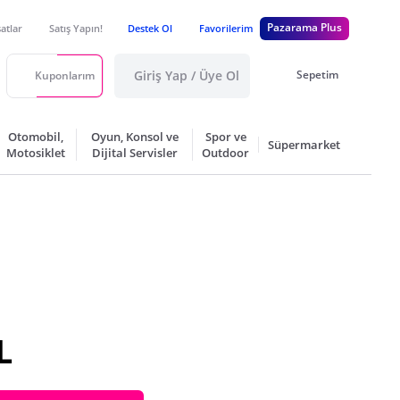
Pazarama Plus
satlar
Satış Yapın!
Destek Ol
Favorilerim
Giriş Yap / Üye Ol
Sepetim
Kuponlarım
Otomobil,
Oyun, Konsol ve
Spor ve
Süpermarket
Motosiklet
Dijital Servisler
Outdoor
L