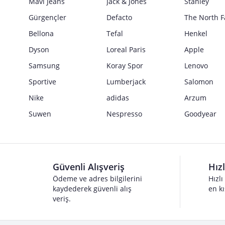
Mavi Jeans
Jack & Jones
Stanley
Gürgençler
Defacto
The North F
Bellona
Tefal
Henkel
Dyson
Loreal Paris
Apple
Samsung
Koray Spor
Lenovo
Sportive
Lumberjack
Salomon
Nike
adidas
Arzum
Suwen
Nespresso
Goodyear
Güvenli Alışveriş
Hız
Ödeme ve adres bilgilerini
Hızlı
kaydederek güvenli alış
en kı
veriş.