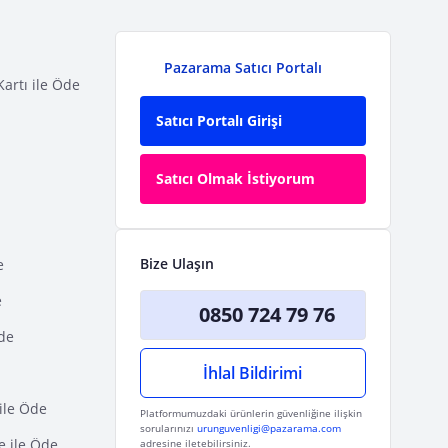
Pazarama Satıcı Portalı
Kartı ile Öde
Satıcı Portalı Girişi
Satıcı Olmak İstiyorum
Bize Ulaşın
e
e
0850 724 79 76
Öde
İhlal Bildirimi
ile Öde
Platformumuzdaki ürünlerin güvenliğine ilişkin
sorularınızı
urunguvenligi@pazarama.com
e ile Öde
adresine iletebilirsiniz.