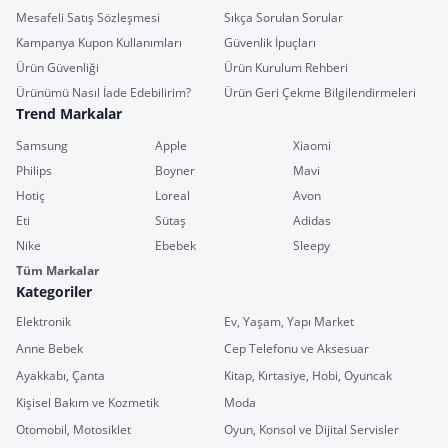
Mesafeli Satış Sözleşmesi
Sıkça Sorulan Sorular
Kampanya Kupon Kullanımları
Güvenlik İpuçları
Ürün Güvenliği
Ürün Kurulum Rehberi
Ürünümü Nasıl İade Edebilirim?
Ürün Geri Çekme Bilgilendirmeleri
Trend Markalar
Samsung
Apple
Xiaomi
Philips
Boyner
Mavi
Hotiç
Loreal
Avon
Eti
Sütaş
Adidas
Nike
Ebebek
Sleepy
Tüm Markalar
Kategoriler
Elektronik
Ev, Yaşam, Yapı Market
Anne Bebek
Cep Telefonu ve Aksesuar
Ayakkabı, Çanta
Kitap, Kırtasiye, Hobi, Oyuncak
Kişisel Bakım ve Kozmetik
Moda
Otomobil, Motosiklet
Oyun, Konsol ve Dijital Servisler