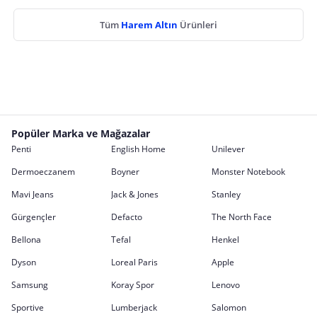
Tüm
Harem Altın
Ürünleri
Popüler Marka ve Mağazalar
Penti
English Home
Unilever
Dermoeczanem
Boyner
Monster Notebook
Mavi Jeans
Jack & Jones
Stanley
Gürgençler
Defacto
The North Face
Bellona
Tefal
Henkel
Dyson
Loreal Paris
Apple
Samsung
Koray Spor
Lenovo
Sportive
Lumberjack
Salomon