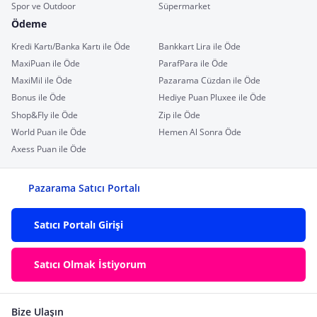
Spor ve Outdoor
Süpermarket
Ödeme
Kredi Kartı/Banka Kartı ile Öde
Bankkart Lira ile Öde
MaxiPuan ile Öde
ParafPara ile Öde
MaxiMil ile Öde
Pazarama Cüzdan ile Öde
Bonus ile Öde
Hediye Puan Pluxee ile Öde
Shop&Fly ile Öde
Zip ile Öde
World Puan ile Öde
Hemen Al Sonra Öde
Axess Puan ile Öde
Pazarama Satıcı Portalı
Satıcı Portalı Girişi
Satıcı Olmak İstiyorum
Bize Ulaşın