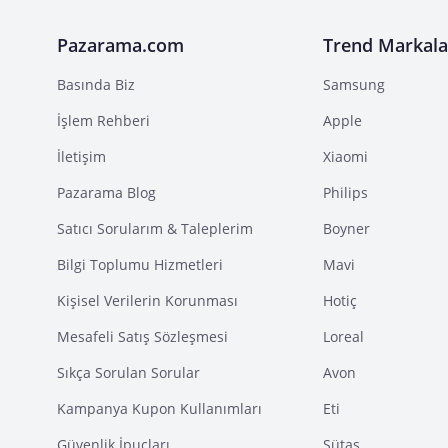
Pazarama.com
Trend Markala
Basında Biz
Samsung
İşlem Rehberi
Apple
İletişim
Xiaomi
Pazarama Blog
Philips
Satıcı Sorularım & Taleplerim
Boyner
Bilgi Toplumu Hizmetleri
Mavi
Kişisel Verilerin Korunması
Hotiç
Mesafeli Satış Sözleşmesi
Loreal
Sıkça Sorulan Sorular
Avon
Kampanya Kupon Kullanımları
Eti
Güvenlik İpuçları
Sütaş