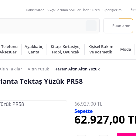
Fır
Hakkımızda
Sıkça Sorulan Sorular
İade Süreci
Siparişlerim
Puanlarım
 Telefonu
Ayakkabı,
Kitap, Kırtasiye,
Kişisel Bakım
Moda
 Aksesuar
Çanta
Hobi, Oyuncak
ve Kozmetik
Altın Takılar
Altın Yüzük
Harem Altın Altın Yüzük
rlanta Tektaş Yüzük PR58
66.927,00 TL
Sepette
62.927,00 T