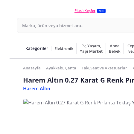
Plus'ı Keşfet
YENİ
Ev, Yaşam,
Anne
Cep
Kategoriler
Elektronik
Yapı Market
Bebek
ve
Anasayfa
Ayakkabı, Çanta
Takı,Saat ve Aksesuarlar
Harem Altın 0.27 Karat G Renk Pı
Harem Altın