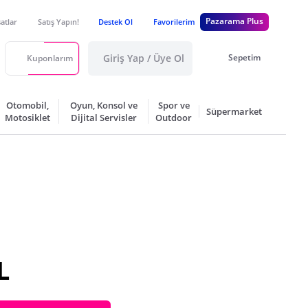
Pazarama Plus
satlar
Satış Yapın!
Destek Ol
Favorilerim
Giriş Yap / Üye Ol
Sepetim
Kuponlarım
Otomobil,
Oyun, Konsol ve
Spor ve
Süpermarket
Motosiklet
Dijital Servisler
Outdoor
L