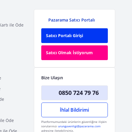
Pazarama Satıcı Portalı
Kartı ile Öde
Satıcı Portalı Girişi
Satıcı Olmak İstiyorum
Bize Ulaşın
e
e
0850 724 79 76
Öde
İhlal Bildirimi
ile Öde
Platformumuzdaki ürünlerin güvenliğine ilişkin
sorularınızı
urunguvenligi@pazarama.com
e ile Öde
adresine iletebilirsiniz.