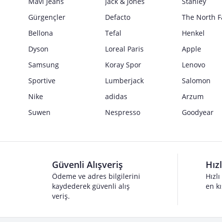
Mavi Jeans
Jack & Jones
Stanley
Gürgençler
Defacto
The North F
Bellona
Tefal
Henkel
Dyson
Loreal Paris
Apple
Samsung
Koray Spor
Lenovo
Sportive
Lumberjack
Salomon
Nike
adidas
Arzum
Suwen
Nespresso
Goodyear
Güvenli Alışveriş
Hız
Ödeme ve adres bilgilerini
Hızlı
kaydederek güvenli alış
en kı
veriş.