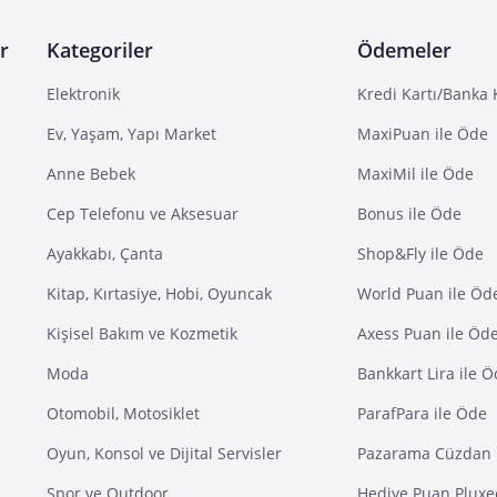
r
Kategoriler
Ödemeler
Elektronik
Kredi Kartı/Banka 
Ev, Yaşam, Yapı Market
MaxiPuan ile Öde
Anne Bebek
MaxiMil ile Öde
Cep Telefonu ve Aksesuar
Bonus ile Öde
Ayakkabı, Çanta
Shop&Fly ile Öde
Kitap, Kırtasiye, Hobi, Oyuncak
World Puan ile Öd
Kişisel Bakım ve Kozmetik
Axess Puan ile Öd
Moda
Bankkart Lira ile 
Otomobil, Motosiklet
ParafPara ile Öde
Oyun, Konsol ve Dijital Servisler
Pazarama Cüzdan 
Spor ve Outdoor
Hediye Puan Pluxe