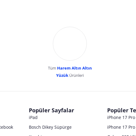
Tüm
Harem Altın Altın
YENİBOSNA MERKEZ MAH LADİN SOK KUY
Yüzük
Ürünleri
dır. Pazarama, bu içeriklerden dolayı herhangi bir sorumluluk kabul etmemektedir.
Popüler Sayfalar
Popüler Te
iPad
iPhone 17 Pr
tebook
Bosch Dikey Süpürge
iPhone 17 Pro