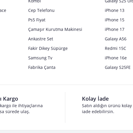
Kombi
Galaxy S25 Ul
ace
Cep Telefonu
iPhone 13
Ps5 Fiyat
iPhone 15
Çamaşır Kurutma Makinesi
iPhone 17
Ankastre Set
Galaxy A56
Fakir Dikey Süpürge
Redmi 15C
Samsung Tv
iPhone 16e
Fabrika Çanta
Galaxy S25FE
lı Kargo
Kolay İade
 kargo ile ihtiyaçlarına
Satın aldığın ürünü kolay
sa sürede ulaş.
iade edebilirsin.