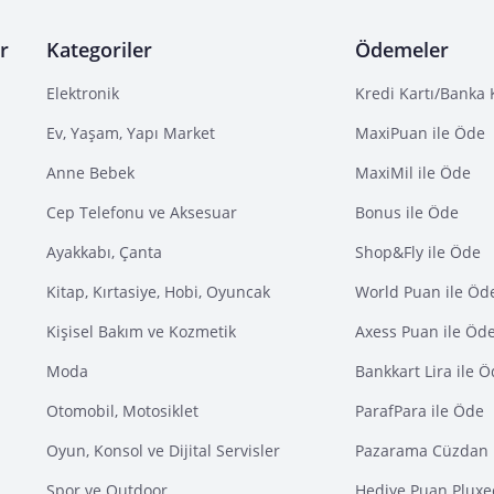
r
Kategoriler
Ödemeler
Elektronik
Kredi Kartı/Banka 
Ev, Yaşam, Yapı Market
MaxiPuan ile Öde
Anne Bebek
MaxiMil ile Öde
Cep Telefonu ve Aksesuar
Bonus ile Öde
Ayakkabı, Çanta
Shop&Fly ile Öde
Kitap, Kırtasiye, Hobi, Oyuncak
World Puan ile Öd
Kişisel Bakım ve Kozmetik
Axess Puan ile Öd
Moda
Bankkart Lira ile 
Otomobil, Motosiklet
ParafPara ile Öde
Oyun, Konsol ve Dijital Servisler
Pazarama Cüzdan 
Spor ve Outdoor
Hediye Puan Pluxe