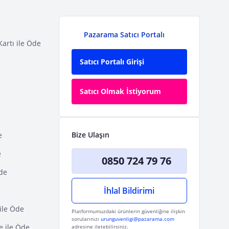
Pazarama Satıcı Portalı
Kartı ile Öde
Satıcı Portalı Girişi
Satıcı Olmak İstiyorum
Bize Ulaşın
e
e
0850 724 79 76
Öde
İhlal Bildirimi
ile Öde
Platformumuzdaki ürünlerin güvenliğine ilişkin
sorularınızı
urunguvenligi@pazarama.com
e ile Öde
adresine iletebilirsiniz.