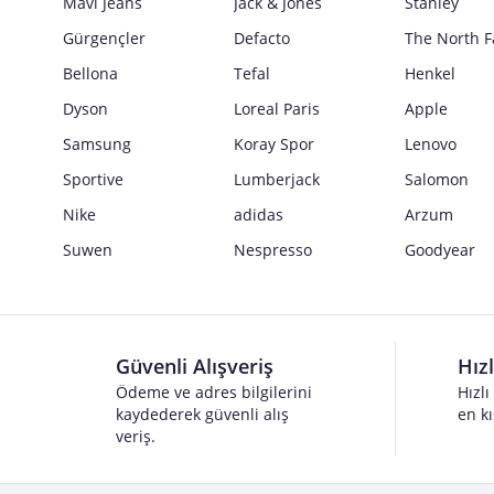
Mavi Jeans
Jack & Jones
Stanley
Gürgençler
Defacto
The North F
Bellona
Tefal
Henkel
Dyson
Loreal Paris
Apple
Samsung
Koray Spor
Lenovo
Sportive
Lumberjack
Salomon
Nike
adidas
Arzum
Suwen
Nespresso
Goodyear
Güvenli Alışveriş
Hız
Ödeme ve adres bilgilerini
Hızlı
kaydederek güvenli alış
en kı
veriş.