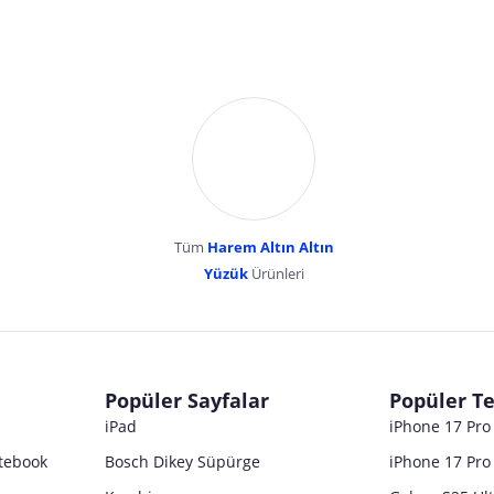
Tüm
Harem Altın Altın
YENİBOSNA MERKEZ MAH LADİN SOK KUY
Yüzük
Ürünleri
dır. Pazarama, bu içeriklerden dolayı herhangi bir sorumluluk kabul etmemektedir.
Popüler Sayfalar
Popüler Te
iPad
iPhone 17 Pr
tebook
Bosch Dikey Süpürge
iPhone 17 Pro