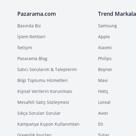
Pazarama.com
Trend Markala
Basında Biz
Samsung
İşlem Rehberi
Apple
İletişim
Xiaomi
Pazarama Blog
Philips
Satıcı Sorularım & Taleplerim
Boyner
Bilgi Toplumu Hizmetleri
Mavi
Kişisel Verilerin Korunması
Hotiç
Mesafeli Satış Sözleşmesi
Loreal
Sıkça Sorulan Sorular
Avon
Kampanya Kupon Kullanımları
Eti
Güvenlik İpuçları
Sütaş