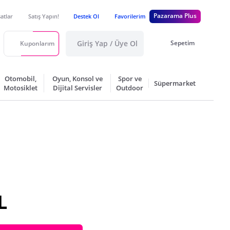
Pazarama Plus
satlar
Satış Yapın!
Destek Ol
Favorilerim
Giriş Yap / Üye Ol
Sepetim
Kuponlarım
Otomobil,
Oyun, Konsol ve
Spor ve
Süpermarket
Motosiklet
Dijital Servisler
Outdoor
L