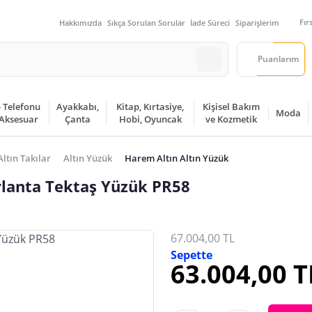
Fır
Hakkımızda
Sıkça Sorulan Sorular
İade Süreci
Siparişlerim
Puanlarım
 Telefonu
Ayakkabı,
Kitap, Kırtasiye,
Kişisel Bakım
Moda
 Aksesuar
Çanta
Hobi, Oyuncak
ve Kozmetik
Altın Takılar
Altın Yüzük
Harem Altın Altın Yüzük
rlanta Tektaş Yüzük PR58
67.004,00 TL
Sepette
63.004,00 T