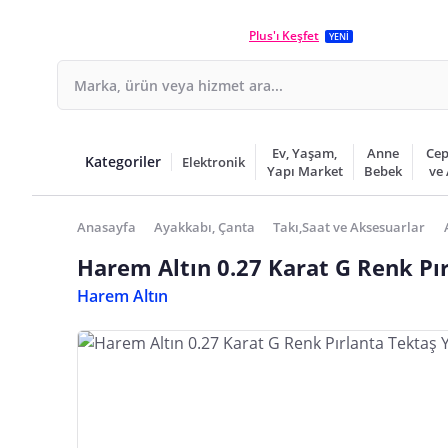
Plus'ı Keşfet
YENİ
Ev, Yaşam,
Anne
Cep
Kategoriler
Elektronik
Yapı Market
Bebek
ve
Anasayfa
Ayakkabı, Çanta
Takı,Saat ve Aksesuarlar
Harem Altın 0.27 Karat G Renk Pı
Harem Altın