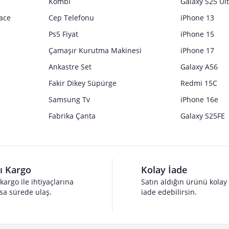
Kombi
Galaxy S25 Ul
ace
Cep Telefonu
iPhone 13
Ps5 Fiyat
iPhone 15
Çamaşır Kurutma Makinesi
iPhone 17
Ankastre Set
Galaxy A56
Fakir Dikey Süpürge
Redmi 15C
Samsung Tv
iPhone 16e
Fabrika Çanta
Galaxy S25FE
lı Kargo
Kolay İade
 kargo ile ihtiyaçlarına
Satın aldığın ürünü kolay
sa sürede ulaş.
iade edebilirsin.