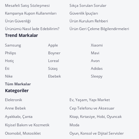
Mesafeli Satış Sözleşmesi
Sıkça Sorulan Sorular
Kampanya Kupon Kullanımları
Güvenlik İpuçları
Ürün Güvenliği
Ürün Kurulum Rehberi
Ürünümü Nasıl İade Edebilirim?
Ürün Geri Çekme Bilgilendirmeleri
Trend Markalar
Samsung
Apple
Xiaomi
Philips
Boyner
Mavi
Hotiç
Loreal
Avon
Eti
Sütaş
Adidas
Nike
Ebebek
Sleepy
Tüm Markalar
Kategoriler
Elektronik
Ev, Yaşam, Yapı Market
Anne Bebek
Cep Telefonu ve Aksesuar
Ayakkabı, Çanta
Kitap, Kırtasiye, Hobi, Oyuncak
Kişisel Bakım ve Kozmetik
Moda
Otomobil, Motosiklet
Oyun, Konsol ve Dijital Servisler