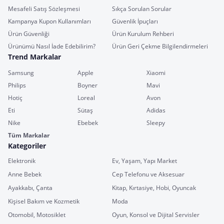
Mesafeli Satış Sözleşmesi
Sıkça Sorulan Sorular
Kampanya Kupon Kullanımları
Güvenlik İpuçları
Ürün Güvenliği
Ürün Kurulum Rehberi
Ürünümü Nasıl İade Edebilirim?
Ürün Geri Çekme Bilgilendirmeleri
Trend Markalar
Samsung
Apple
Xiaomi
Philips
Boyner
Mavi
Hotiç
Loreal
Avon
Eti
Sütaş
Adidas
Nike
Ebebek
Sleepy
Tüm Markalar
Kategoriler
Elektronik
Ev, Yaşam, Yapı Market
Anne Bebek
Cep Telefonu ve Aksesuar
Ayakkabı, Çanta
Kitap, Kırtasiye, Hobi, Oyuncak
Kişisel Bakım ve Kozmetik
Moda
Otomobil, Motosiklet
Oyun, Konsol ve Dijital Servisler