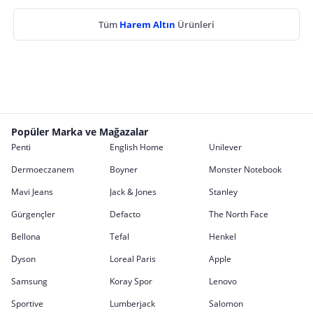
Tüm
Harem Altın
Ürünleri
Popüler Marka ve Mağazalar
Penti
English Home
Unilever
Dermoeczanem
Boyner
Monster Notebook
Mavi Jeans
Jack & Jones
Stanley
Gürgençler
Defacto
The North Face
Bellona
Tefal
Henkel
Dyson
Loreal Paris
Apple
Samsung
Koray Spor
Lenovo
Sportive
Lumberjack
Salomon