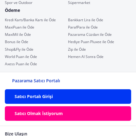
Spor ve Outdoor
Süpermarket
Ödeme
Kredi Kartı/Banka Kartı ile Öde
Bankkart Lira ile Öde
MaxiPuan ile Öde
ParafPara ile Öde
MaxiMil ile Öde
Pazarama Cüzdan ile Öde
Bonus ile Öde
Hediye Puan Pluxee ile Öde
Shop&Fly ile Öde
Zip ile Öde
World Puan ile Öde
Hemen Al Sonra Öde
Axess Puan ile Öde
Pazarama Satıcı Portalı
Satıcı Portalı Girişi
Satıcı Olmak İstiyorum
Bize Ulaşın