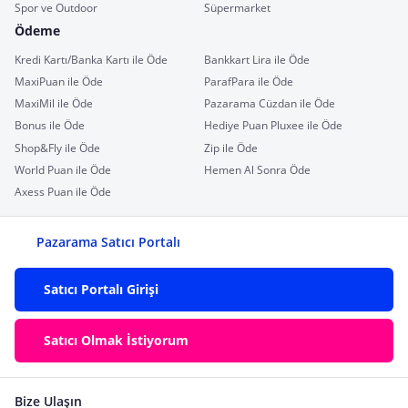
Spor ve Outdoor
Süpermarket
Ödeme
Kredi Kartı/Banka Kartı ile Öde
Bankkart Lira ile Öde
MaxiPuan ile Öde
ParafPara ile Öde
MaxiMil ile Öde
Pazarama Cüzdan ile Öde
Bonus ile Öde
Hediye Puan Pluxee ile Öde
Shop&Fly ile Öde
Zip ile Öde
World Puan ile Öde
Hemen Al Sonra Öde
Axess Puan ile Öde
Pazarama Satıcı Portalı
Satıcı Portalı Girişi
Satıcı Olmak İstiyorum
Bize Ulaşın