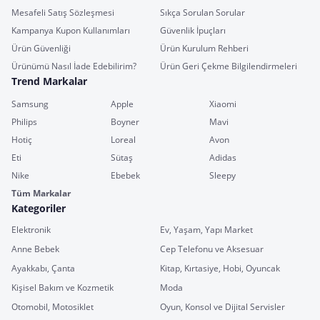
Mesafeli Satış Sözleşmesi
Sıkça Sorulan Sorular
Kampanya Kupon Kullanımları
Güvenlik İpuçları
Ürün Güvenliği
Ürün Kurulum Rehberi
Ürünümü Nasıl İade Edebilirim?
Ürün Geri Çekme Bilgilendirmeleri
Trend Markalar
Samsung
Apple
Xiaomi
Philips
Boyner
Mavi
Hotiç
Loreal
Avon
Eti
Sütaş
Adidas
Nike
Ebebek
Sleepy
Tüm Markalar
Kategoriler
Elektronik
Ev, Yaşam, Yapı Market
Anne Bebek
Cep Telefonu ve Aksesuar
Ayakkabı, Çanta
Kitap, Kırtasiye, Hobi, Oyuncak
Kişisel Bakım ve Kozmetik
Moda
Otomobil, Motosiklet
Oyun, Konsol ve Dijital Servisler