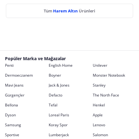
Tüm
Harem Altın
Ürünleri
Popüler Marka ve Mağazalar
Penti
English Home
Unilever
Dermoeczanem
Boyner
Monster Notebook
Mavi Jeans
Jack & Jones
Stanley
Gürgençler
Defacto
The North Face
Bellona
Tefal
Henkel
Dyson
Loreal Paris
Apple
Samsung
Koray Spor
Lenovo
Sportive
Lumberjack
Salomon