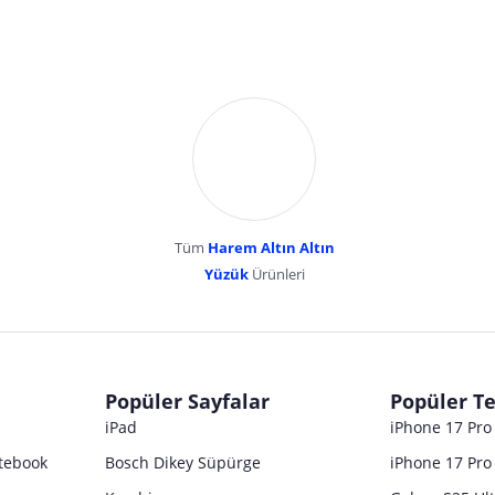
Tüm
Harem Altın Altın
YENİBOSNA MERKEZ MAH LADİN SOK KUY
Yüzük
Ürünleri
dır. Pazarama, bu içeriklerden dolayı herhangi bir sorumluluk kabul etmemektedir.
Popüler Sayfalar
Popüler Te
iPad
iPhone 17 Pr
tebook
Bosch Dikey Süpürge
iPhone 17 Pro