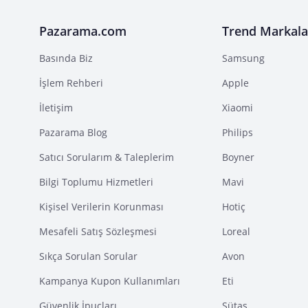
Pazarama.com
Trend Markala
Basında Biz
Samsung
İşlem Rehberi
Apple
İletişim
Xiaomi
Pazarama Blog
Philips
Satıcı Sorularım & Taleplerim
Boyner
Bilgi Toplumu Hizmetleri
Mavi
Kişisel Verilerin Korunması
Hotiç
Mesafeli Satış Sözleşmesi
Loreal
Sıkça Sorulan Sorular
Avon
Kampanya Kupon Kullanımları
Eti
Güvenlik İpuçları
Sütaş