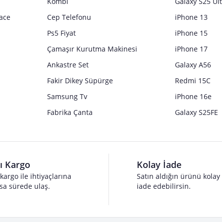
Kombi
Galaxy S25 Ul
ace
Cep Telefonu
iPhone 13
Ps5 Fiyat
iPhone 15
Çamaşır Kurutma Makinesi
iPhone 17
Ankastre Set
Galaxy A56
Fakir Dikey Süpürge
Redmi 15C
Samsung Tv
iPhone 16e
Fabrika Çanta
Galaxy S25FE
lı Kargo
Kolay İade
 kargo ile ihtiyaçlarına
Satın aldığın ürünü kolay
sa sürede ulaş.
iade edebilirsin.