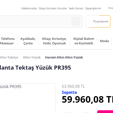
Fır
Hakkımızda
Sıkça Sorulan Sorular
İade Süreci
Siparişlerim
Puanlarım
 Telefonu
Ayakkabı,
Kitap, Kırtasiye,
Kişisel Bakım
Moda
 Aksesuar
Çanta
Hobi, Oyuncak
ve Kozmetik
Altın Takılar
Altın Yüzük
Harem Altın Altın Yüzük
rlanta Tektaş Yüzük PR395
63.960,08 TL
Sepette
59.960,08 T