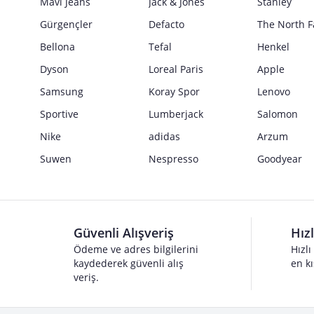
Mavi Jeans
Jack & Jones
Stanley
Gürgençler
Defacto
The North F
Bellona
Tefal
Henkel
Dyson
Loreal Paris
Apple
Samsung
Koray Spor
Lenovo
Sportive
Lumberjack
Salomon
Nike
adidas
Arzum
Suwen
Nespresso
Goodyear
Güvenli Alışveriş
Hız
Ödeme ve adres bilgilerini
Hızlı
kaydederek güvenli alış
en kı
veriş.