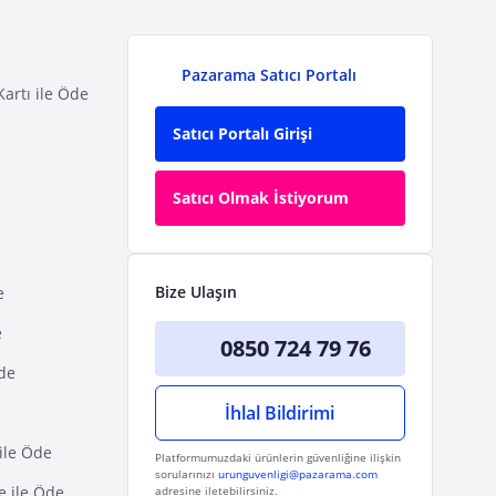
Pazarama Satıcı Portalı
Kartı ile Öde
Satıcı Portalı Girişi
Satıcı Olmak İstiyorum
Bize Ulaşın
e
e
0850 724 79 76
Öde
İhlal Bildirimi
ile Öde
Platformumuzdaki ürünlerin güvenliğine ilişkin
sorularınızı
urunguvenligi@pazarama.com
e ile Öde
adresine iletebilirsiniz.