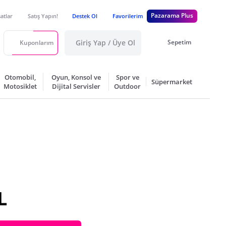
Pazarama Plus
satlar
Satış Yapın!
Destek Ol
Favorilerim
Giriş Yap / Üye Ol
Sepetim
Kuponlarım
Otomobil,
Oyun, Konsol ve
Spor ve
Süpermarket
Motosiklet
Dijital Servisler
Outdoor
L