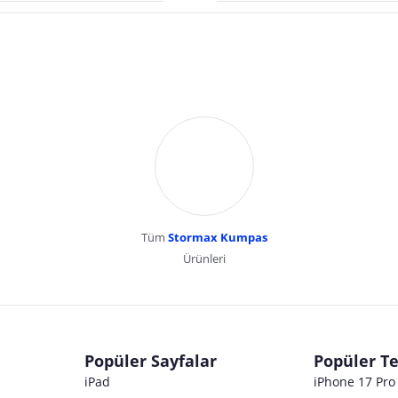
Tüm
Stormax Kumpas
Ürünleri
dır. Pazarama, bu içeriklerden dolayı herhangi bir sorumluluk kabul etmemektedir.
Popüler Sayfalar
Popüler Te
iPad
iPhone 17 Pr