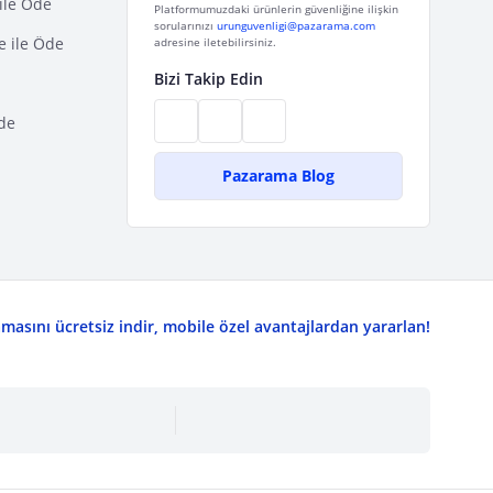
ile Öde
Platformumuzdaki ürünlerin güvenliğine ilişkin
sorularınızı
urunguvenligi@pazarama.com
e ile Öde
adresine iletebilirsiniz.
Bizi Takip Edin
de
Pazarama Blog
asını ücretsiz indir, mobile özel avantajlardan yararlan!