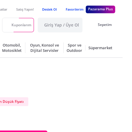
Pazarama Plus
satlar
Satış Yapın!
Destek Ol
Favorilerim
Giriş Yap / Üye Ol
Sepetim
Kuponlarım
Otomobil,
Oyun, Konsol ve
Spor ve
Süpermarket
Motosiklet
Dijital Servisler
Outdoor
 Düşük Fiyatı