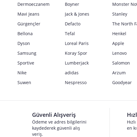
Güvenlik İşaretleri
Dermoeczanem
Boyner
Monster No
Satıcı bilgi girişi yapmamıştır.
Mavi Jeans
Jack & Jones
Stanley
Gürgençler
Defacto
The North F
Bellona
Tefal
Henkel
Dyson
Loreal Paris
Apple
Samsung
Koray Spor
Lenovo
Sportive
Lumberjack
Salomon
Nike
adidas
Arzum
Suwen
Nespresso
Goodyear
Güvenli Alışveriş
Hız
Ödeme ve adres bilgilerini
Hızlı
kaydederek güvenli alış
en kı
veriş.