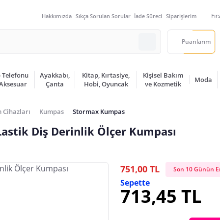
Fır
Hakkımızda
Sıkça Sorulan Sorular
İade Süreci
Siparişlerim
Puanlarım
 Telefonu
Ayakkabı,
Kitap, Kırtasiye,
Kişisel Bakım
Moda
 Aksesuar
Çanta
Hobi, Oyuncak
ve Kozmetik
 Cihazları
Kumpas
Stormax Kumpas
Lastik Diş Derinlik Ölçer Kumpası
751,00 TL
Son 10 Günün En
Sepette
713,45 TL