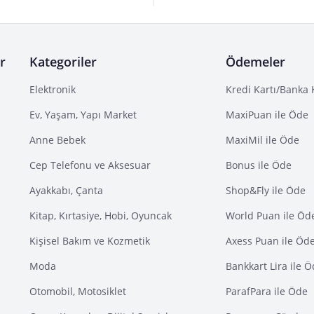
r
Kategoriler
Ödemeler
Elektronik
Kredi Kartı/Banka 
Ev, Yaşam, Yapı Market
MaxiPuan ile Öde
Anne Bebek
MaxiMil ile Öde
Cep Telefonu ve Aksesuar
Bonus ile Öde
Ayakkabı, Çanta
Shop&Fly ile Öde
Kitap, Kırtasiye, Hobi, Oyuncak
World Puan ile Öd
Kişisel Bakım ve Kozmetik
Axess Puan ile Öd
Moda
Bankkart Lira ile 
Otomobil, Motosiklet
ParafPara ile Öde