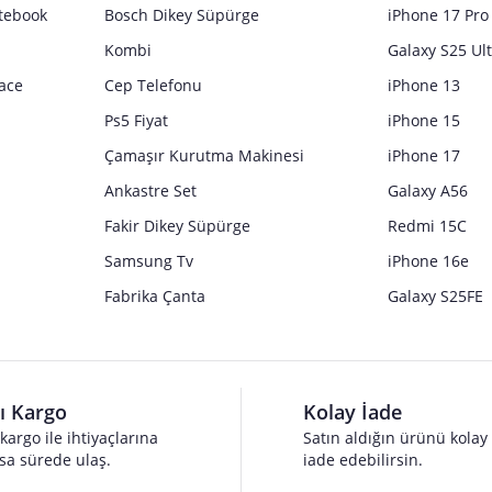
tebook
Bosch Dikey Süpürge
iPhone 17 Pro
Kombi
Galaxy S25 Ul
ace
Cep Telefonu
iPhone 13
Ps5 Fiyat
iPhone 15
Çamaşır Kurutma Makinesi
iPhone 17
Ankastre Set
Galaxy A56
Fakir Dikey Süpürge
Redmi 15C
Samsung Tv
iPhone 16e
Fabrika Çanta
Galaxy S25FE
lı Kargo
Kolay İade
 kargo ile ihtiyaçlarına
Satın aldığın ürünü kolay
sa sürede ulaş.
iade edebilirsin.