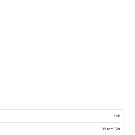
Yok
99 mm Altı