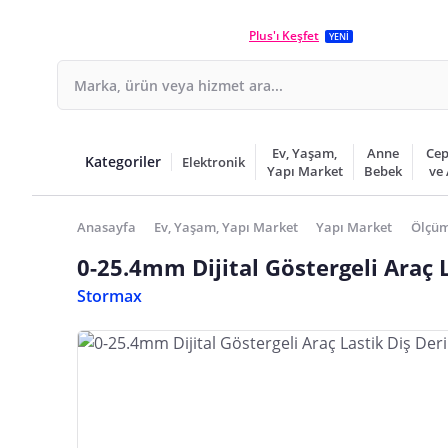
Plus'ı Keşfet
YENİ
Ev, Yaşam,
Anne
Cep
Kategoriler
Elektronik
Yapı Market
Bebek
ve
Anasayfa
Ev, Yaşam, Yapı Market
Yapı Market
Ölçüm
0-25.4mm Dijital Göstergeli Araç 
Stormax