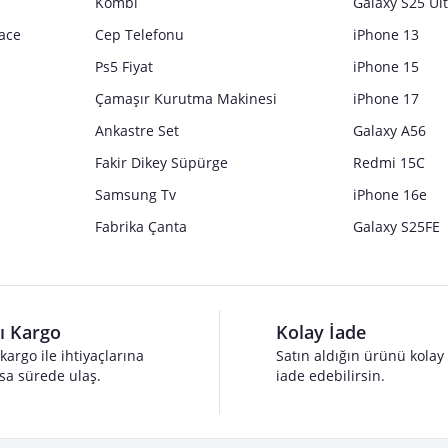
Kombi
Galaxy S25 Ul
ace
Cep Telefonu
iPhone 13
Ps5 Fiyat
iPhone 15
Çamaşır Kurutma Makinesi
iPhone 17
Ankastre Set
Galaxy A56
Fakir Dikey Süpürge
Redmi 15C
Samsung Tv
iPhone 16e
Fabrika Çanta
Galaxy S25FE
lı Kargo
Kolay İade
 kargo ile ihtiyaçlarına
Satın aldığın ürünü kolay
sa sürede ulaş.
iade edebilirsin.