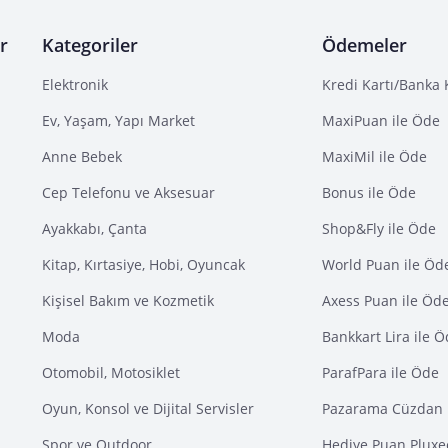
r
Kategoriler
Ödemeler
Elektronik
Kredi Kartı/Banka 
Ev, Yaşam, Yapı Market
MaxiPuan ile Öde
Anne Bebek
MaxiMil ile Öde
Cep Telefonu ve Aksesuar
Bonus ile Öde
Ayakkabı, Çanta
Shop&Fly ile Öde
Kitap, Kırtasiye, Hobi, Oyuncak
World Puan ile Öd
Kişisel Bakım ve Kozmetik
Axess Puan ile Öd
Moda
Bankkart Lira ile 
Otomobil, Motosiklet
ParafPara ile Öde
Oyun, Konsol ve Dijital Servisler
Pazarama Cüzdan 
Spor ve Outdoor
Hediye Puan Pluxe