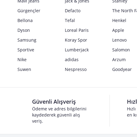
Mavi Jeans
Jack & Jones
Stanley
Gürgençler
Defacto
The North F
Bellona
Tefal
Henkel
Dyson
Loreal Paris
Apple
Samsung
Koray Spor
Lenovo
Sportive
Lumberjack
Salomon
Nike
adidas
Arzum
Suwen
Nespresso
Goodyear
Güvenli Alışveriş
Hız
Ödeme ve adres bilgilerini
Hızlı
kaydederek güvenli alış
en kı
veriş.