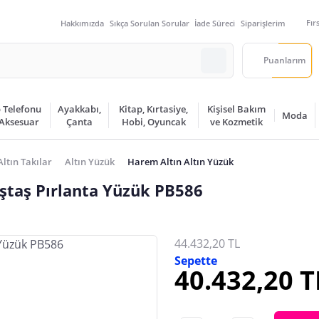
Fır
Hakkımızda
Sıkça Sorulan Sorular
İade Süreci
Siparişlerim
Puanlarım
 Telefonu
Ayakkabı,
Kitap, Kırtasiye,
Kişisel Bakım
Moda
 Aksesuar
Çanta
Hobi, Oyuncak
ve Kozmetik
Altın Takılar
Altın Yüzük
Harem Altın Altın Yüzük
ştaş Pırlanta Yüzük PB586
44.432,20 TL
Sepette
40.432,20 T