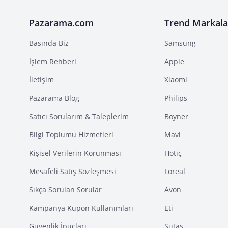
Pazarama.com
Trend Markala
Basında Biz
Samsung
İşlem Rehberi
Apple
İletişim
Xiaomi
Pazarama Blog
Philips
Satıcı Sorularım & Taleplerim
Boyner
Bilgi Toplumu Hizmetleri
Mavi
Kişisel Verilerin Korunması
Hotiç
Mesafeli Satış Sözleşmesi
Loreal
Sıkça Sorulan Sorular
Avon
Kampanya Kupon Kullanımları
Eti
Güvenlik İpuçları
Sütaş