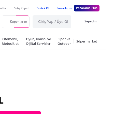
Pazarama Plus
satlar
Satış Yapın!
Destek Ol
Favorilerim
Giriş Yap / Üye Ol
Sepetim
Kuponlarım
Otomobil,
Oyun, Konsol ve
Spor ve
Süpermarket
Motosiklet
Dijital Servisler
Outdoor
L