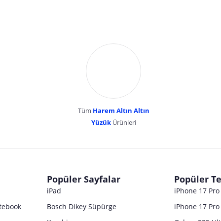
Tüm
Harem Altın Altın
YENİBOSNA MERKEZ MAH LADİN SOK KUY
Yüzük
Ürünleri
dır. Pazarama, bu içeriklerden dolayı herhangi bir sorumluluk kabul etmemektedir.
Popüler Sayfalar
Popüler Te
iPad
iPhone 17 Pr
tebook
Bosch Dikey Süpürge
iPhone 17 Pro