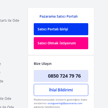
Pazarama Satıcı Portalı
Kartı ile Öde
Satıcı Portalı Girişi
Satıcı Olmak İstiyorum
Bize Ulaşın
e
e
0850 724 79 76
Öde
İhlal Bildirimi
ile Öde
Platformumuzdaki ürünlerin güvenliğine ilişkin
sorularınızı
urunguvenligi@pazarama.com
e ile Öde
adresine iletebilirsiniz.