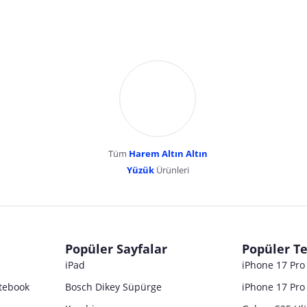
Tüm
Harem Altın Altın
YENİBOSNA MERKEZ MAH LADİN SOK KUY
Yüzük
Ürünleri
dır. Pazarama, bu içeriklerden dolayı herhangi bir sorumluluk kabul etmemektedir.
Popüler Sayfalar
Popüler Te
iPad
iPhone 17 Pr
tebook
Bosch Dikey Süpürge
iPhone 17 Pro