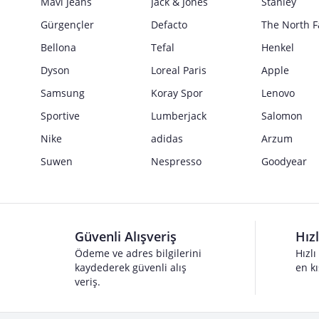
Mavi Jeans
Jack & Jones
Stanley
Gürgençler
Defacto
The North F
Bellona
Tefal
Henkel
Dyson
Loreal Paris
Apple
Samsung
Koray Spor
Lenovo
Sportive
Lumberjack
Salomon
Nike
adidas
Arzum
Suwen
Nespresso
Goodyear
Güvenli Alışveriş
Hız
Ödeme ve adres bilgilerini
Hızlı
kaydederek güvenli alış
en kı
veriş.