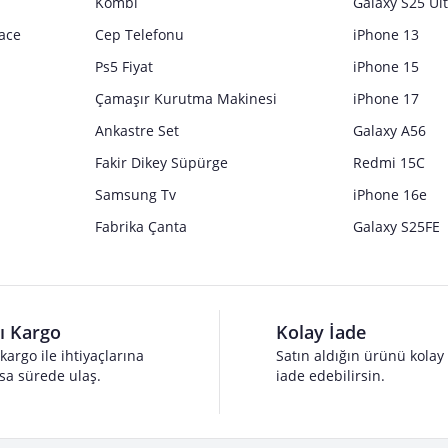
Kombi
Galaxy S25 Ul
ace
Cep Telefonu
iPhone 13
Ps5 Fiyat
iPhone 15
Çamaşır Kurutma Makinesi
iPhone 17
Ankastre Set
Galaxy A56
Fakir Dikey Süpürge
Redmi 15C
Samsung Tv
iPhone 16e
Fabrika Çanta
Galaxy S25FE
lı Kargo
Kolay İade
 kargo ile ihtiyaçlarına
Satın aldığın ürünü kolay
sa sürede ulaş.
iade edebilirsin.