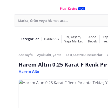
Plus'ı Keşfet
YENİ
Ev, Yaşam,
Anne
Cep
Kategoriler
Elektronik
Yapı Market
Bebek
ve
Anasayfa
Ayakkabı, Çanta
Takı,Saat ve Aksesuarlar
Harem Altın 0.25 Karat F Renk Pı
Harem Altın