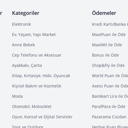
r
Kategoriler
Ödemeler
Elektronik
Kredi Kartı/Banka 
Ev, Yaşam, Yapı Market
MaxiPuan ile Öde
Anne Bebek
MaxiMil ile Öde
Cep Telefonu ve Aksesuar
Bonus ile Öde
Ayakkabı, Çanta
Shop&Fly ile Öde
Kitap, Kırtasiye, Hobi, Oyuncak
World Puan ile Öd
Kişisel Bakım ve Kozmetik
Axess Puan ile Öd
Moda
Bankkart Lira ile 
Otomobil, Motosiklet
ParafPara ile Öde
Oyun, Konsol ve Dijital Servisler
Pazarama Cüzdan 
Spor ve Outdoor
Hediye Puan Pluxe