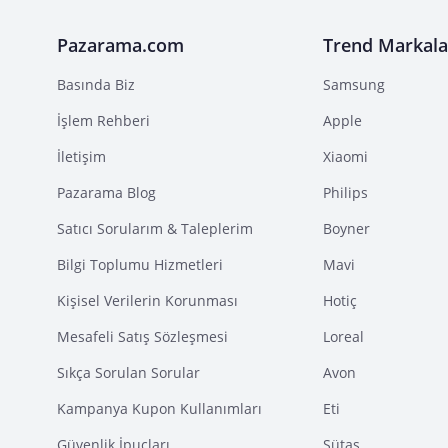
Pazarama.com
Trend Markala
Basında Biz
Samsung
İşlem Rehberi
Apple
İletişim
Xiaomi
Pazarama Blog
Philips
Satıcı Sorularım & Taleplerim
Boyner
Bilgi Toplumu Hizmetleri
Mavi
Kişisel Verilerin Korunması
Hotiç
Mesafeli Satış Sözleşmesi
Loreal
Sıkça Sorulan Sorular
Avon
Kampanya Kupon Kullanımları
Eti
Güvenlik İpuçları
Sütaş