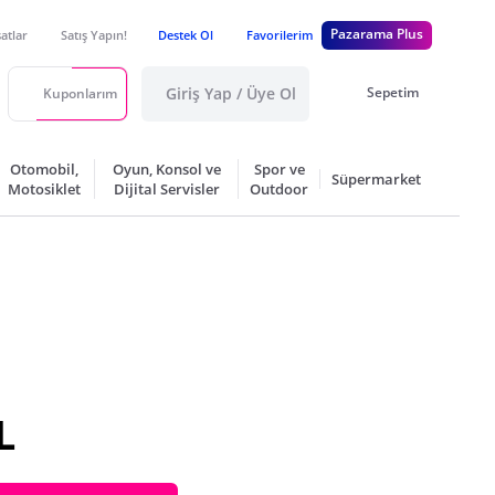
Pazarama Plus
satlar
Satış Yapın!
Destek Ol
Favorilerim
Giriş Yap / Üye Ol
Sepetim
Kuponlarım
Otomobil,
Oyun, Konsol ve
Spor ve
Süpermarket
Motosiklet
Dijital Servisler
Outdoor
L