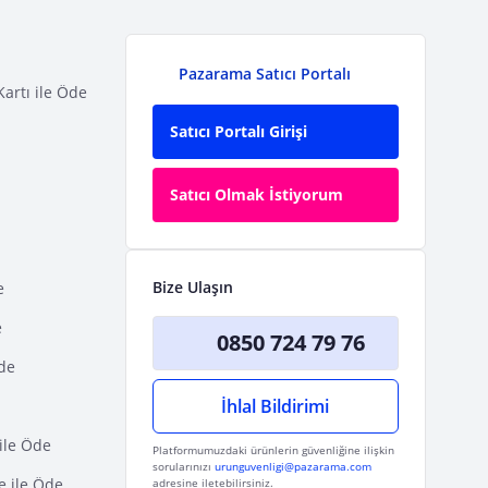
Pazarama Satıcı Portalı
Kartı ile Öde
Satıcı Portalı Girişi
Satıcı Olmak İstiyorum
Bize Ulaşın
e
e
0850 724 79 76
Öde
İhlal Bildirimi
ile Öde
Platformumuzdaki ürünlerin güvenliğine ilişkin
sorularınızı
urunguvenligi@pazarama.com
e ile Öde
adresine iletebilirsiniz.