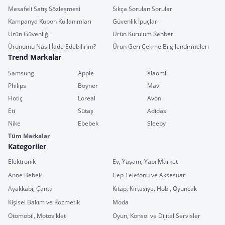
Mesafeli Satış Sözleşmesi
Sıkça Sorulan Sorular
Kampanya Kupon Kullanımları
Güvenlik İpuçları
Ürün Güvenliği
Ürün Kurulum Rehberi
Ürünümü Nasıl İade Edebilirim?
Ürün Geri Çekme Bilgilendirmeleri
Trend Markalar
Samsung
Apple
Xiaomi
Philips
Boyner
Mavi
Hotiç
Loreal
Avon
Eti
Sütaş
Adidas
Nike
Ebebek
Sleepy
Tüm Markalar
Kategoriler
Elektronik
Ev, Yaşam, Yapı Market
Anne Bebek
Cep Telefonu ve Aksesuar
Ayakkabı, Çanta
Kitap, Kırtasiye, Hobi, Oyuncak
Kişisel Bakım ve Kozmetik
Moda
Otomobil, Motosiklet
Oyun, Konsol ve Dijital Servisler