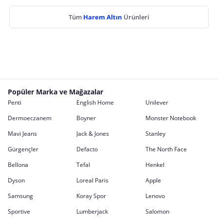
Tüm
Harem Altın
Ürünleri
Popüler Marka ve Mağazalar
Penti
English Home
Unilever
Dermoeczanem
Boyner
Monster Notebook
Mavi Jeans
Jack & Jones
Stanley
Gürgençler
Defacto
The North Face
Bellona
Tefal
Henkel
Dyson
Loreal Paris
Apple
Samsung
Koray Spor
Lenovo
Sportive
Lumberjack
Salomon