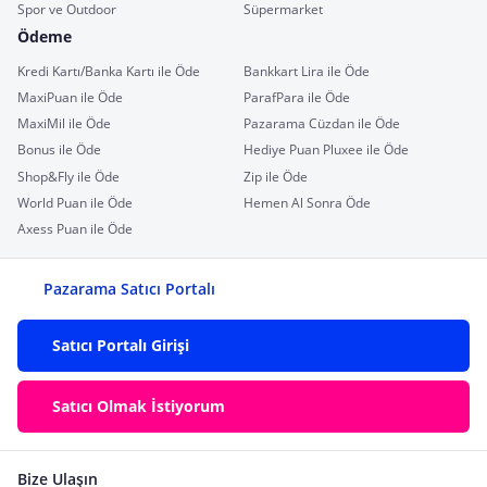
Spor ve Outdoor
Süpermarket
Ödeme
Kredi Kartı/Banka Kartı ile Öde
Bankkart Lira ile Öde
MaxiPuan ile Öde
ParafPara ile Öde
MaxiMil ile Öde
Pazarama Cüzdan ile Öde
Bonus ile Öde
Hediye Puan Pluxee ile Öde
Shop&Fly ile Öde
Zip ile Öde
World Puan ile Öde
Hemen Al Sonra Öde
Axess Puan ile Öde
Pazarama Satıcı Portalı
Satıcı Portalı Girişi
Satıcı Olmak İstiyorum
Bize Ulaşın