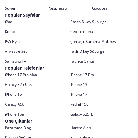
Suwen
Nespresso
Goodyear
Popüler Sayfalar
iPad
Bosch Dikey Süpürge
Kombi
Cep Telefonu
Ps5 Fiyat
Çamaşır Kurutma Makinesi
Ankastre Set
Fakir Dikey Süpürge
Samsung Tv
Fabrika Çanta
Popüler Telefonlar
iPhone 17 Pro Max
iPhone 17 Pro
Galaxy S25 Ultra
iPhone 13
iPhone 15
iPhone 17
Galaxy A56
Redmi 15C
iPhone 16e
Galaxy S25FE
Öne Çıkanlar
Pazarama Blog
Harem Altın
Dyson Süpürge
Bilezik Fiyatları