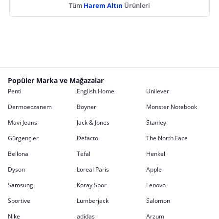
Tüm
Harem Altın
Ürünleri
Popüler Marka ve Mağazalar
Penti
English Home
Unilever
Dermoeczanem
Boyner
Monster Notebook
Mavi Jeans
Jack & Jones
Stanley
Gürgençler
Defacto
The North Face
Bellona
Tefal
Henkel
Dyson
Loreal Paris
Apple
Samsung
Koray Spor
Lenovo
Sportive
Lumberjack
Salomon
Nike
adidas
Arzum