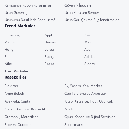
Kampanya Kupon Kullanımları
Güvenlik İpuçları
Ürün Güvenliği
Ürün Kurulum Rehberi
Ürünümü Nasıl İade Edebilirim?
Ürün Geri Çekme Bilgilendirmeleri
Trend Markalar
Samsung
Apple
Xiaomi
Philips
Boyner
Mavi
Hotiç
Loreal
Avon
Eti
Sütaş
Adidas
Nike
Ebebek
Sleepy
Tüm Markalar
Kategoriler
Elektronik
Ev, Yaşam, Yapı Market
Anne Bebek
Cep Telefonu ve Aksesuar
Ayakkabı, Çanta
Kitap, Kırtasiye, Hobi, Oyuncak
Kişisel Bakım ve Kozmetik
Moda
Otomobil, Motosiklet
Oyun, Konsol ve Dijital Servisler
Spor ve Outdoor
Süpermarket