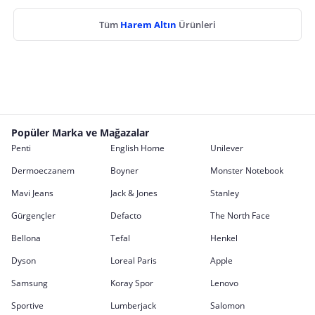
Tüm
Harem Altın
Ürünleri
Popüler Marka ve Mağazalar
Penti
English Home
Unilever
Dermoeczanem
Boyner
Monster Notebook
Mavi Jeans
Jack & Jones
Stanley
Gürgençler
Defacto
The North Face
Bellona
Tefal
Henkel
Dyson
Loreal Paris
Apple
Samsung
Koray Spor
Lenovo
Sportive
Lumberjack
Salomon