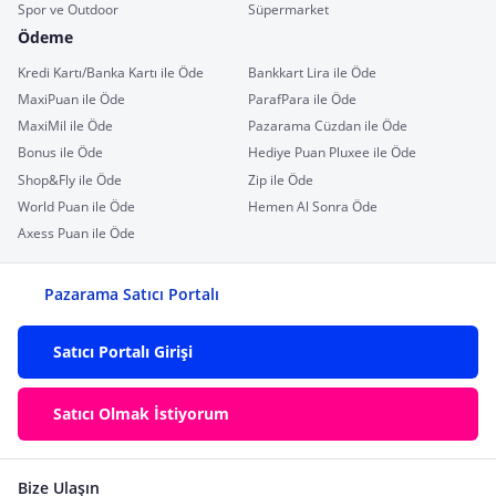
Spor ve Outdoor
Süpermarket
Ödeme
Kredi Kartı/Banka Kartı ile Öde
Bankkart Lira ile Öde
MaxiPuan ile Öde
ParafPara ile Öde
MaxiMil ile Öde
Pazarama Cüzdan ile Öde
Bonus ile Öde
Hediye Puan Pluxee ile Öde
Shop&Fly ile Öde
Zip ile Öde
World Puan ile Öde
Hemen Al Sonra Öde
Axess Puan ile Öde
Pazarama Satıcı Portalı
Satıcı Portalı Girişi
Satıcı Olmak İstiyorum
Bize Ulaşın