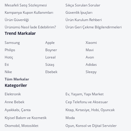
Mesafeli Satış Sözleşmesi
Sıkça Sorulan Sorular
Kampanya Kupon Kullanımları
Güvenlik İpuçları
Ürün Güvenliği
Ürün Kurulum Rehberi
Ürünümü Nasıl İade Edebilirim?
Ürün Geri Çekme Bilgilendirmeleri
Trend Markalar
Samsung
Apple
Xiaomi
Philips
Boyner
Mavi
Hotiç
Loreal
Avon
Eti
Sütaş
Adidas
Nike
Ebebek
Sleepy
Tüm Markalar
Kategoriler
Elektronik
Ev, Yaşam, Yapı Market
Anne Bebek
Cep Telefonu ve Aksesuar
Ayakkabı, Çanta
Kitap, Kırtasiye, Hobi, Oyuncak
Kişisel Bakım ve Kozmetik
Moda
Otomobil, Motosiklet
Oyun, Konsol ve Dijital Servisler