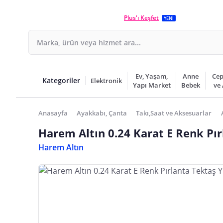
Plus'ı Keşfet
YENİ
Ev, Yaşam,
Anne
Cep
Kategoriler
Elektronik
Yapı Market
Bebek
ve
Anasayfa
Ayakkabı, Çanta
Takı,Saat ve Aksesuarlar
Harem Altın 0.24 Karat E Renk Pı
Harem Altın