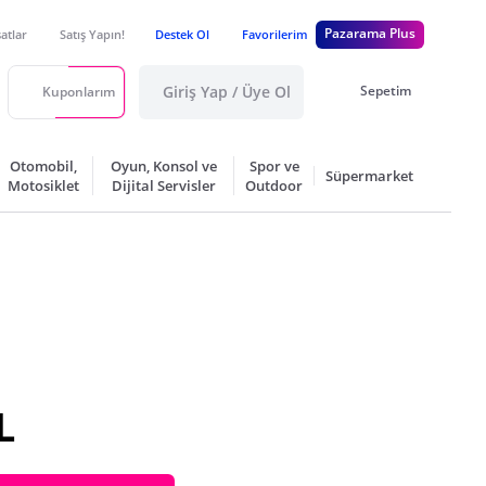
Pazarama Plus
satlar
Satış Yapın!
Destek Ol
Favorilerim
Giriş Yap / Üye Ol
Sepetim
Kuponlarım
Otomobil,
Oyun, Konsol ve
Spor ve
Süpermarket
Motosiklet
Dijital Servisler
Outdoor
L