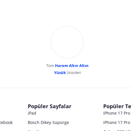
Tüm
Harem Altın Altın
YENİBOSNA MERKEZ MAH LADİN SOK KUY
Yüzük
Ürünleri
dır. Pazarama, bu içeriklerden dolayı herhangi bir sorumluluk kabul etmemektedir.
Popüler Sayfalar
Popüler Te
iPad
iPhone 17 Pr
tebook
Bosch Dikey Süpürge
iPhone 17 Pro