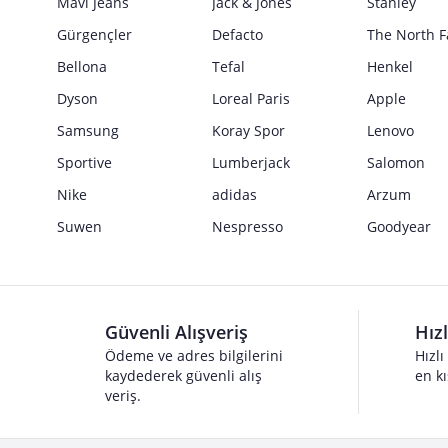
Mavi Jeans
Jack & Jones
Stanley
Gürgençler
Defacto
The North F
Bellona
Tefal
Henkel
Dyson
Loreal Paris
Apple
Samsung
Koray Spor
Lenovo
Sportive
Lumberjack
Salomon
Nike
adidas
Arzum
Suwen
Nespresso
Goodyear
Güvenli Alışveriş
Hız
Ödeme ve adres bilgilerini
Hızlı
kaydederek güvenli alış
en kı
veriş.