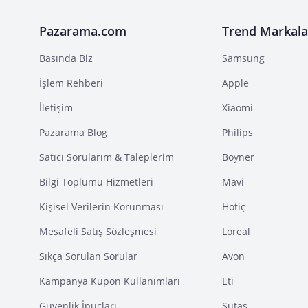
Pazarama.com
Trend Markala
Basında Biz
Samsung
İşlem Rehberi
Apple
İletişim
Xiaomi
Pazarama Blog
Philips
Satıcı Sorularım & Taleplerim
Boyner
Bilgi Toplumu Hizmetleri
Mavi
Kişisel Verilerin Korunması
Hotiç
Mesafeli Satış Sözleşmesi
Loreal
Sıkça Sorulan Sorular
Avon
Kampanya Kupon Kullanımları
Eti
Güvenlik İpuçları
Sütaş