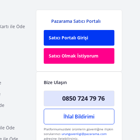
Pazarama Satıcı Portalı
Kartı ile Öde
Satıcı Portalı Girişi
Satıcı Olmak İstiyorum
Bize Ulaşın
e
e
0850 724 79 76
Öde
İhlal Bildirimi
ile Öde
Platformumuzdaki ürünlerin güvenliğine ilişkin
sorularınızı
urunguvenligi@pazarama.com
e ile Öde
adresine iletebilirsiniz.