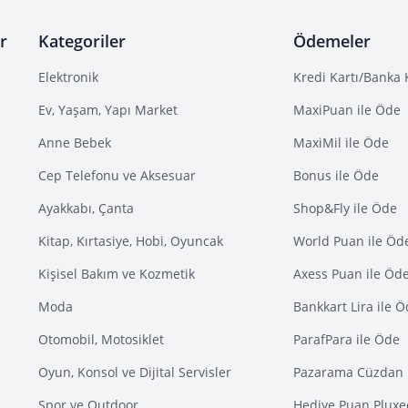
r
Kategoriler
Ödemeler
Elektronik
Kredi Kartı/Banka 
Ev, Yaşam, Yapı Market
MaxiPuan ile Öde
Anne Bebek
MaxiMil ile Öde
Cep Telefonu ve Aksesuar
Bonus ile Öde
Ayakkabı, Çanta
Shop&Fly ile Öde
Kitap, Kırtasiye, Hobi, Oyuncak
World Puan ile Öd
Kişisel Bakım ve Kozmetik
Axess Puan ile Öd
Moda
Bankkart Lira ile 
Otomobil, Motosiklet
ParafPara ile Öde
Oyun, Konsol ve Dijital Servisler
Pazarama Cüzdan 
Spor ve Outdoor
Hediye Puan Pluxe