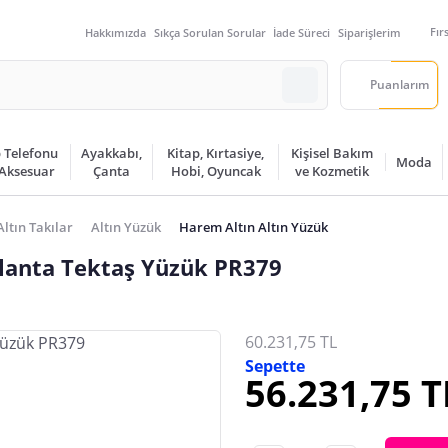
Fır
Hakkımızda
Sıkça Sorulan Sorular
İade Süreci
Siparişlerim
Puanlarım
 Telefonu
Ayakkabı,
Kitap, Kırtasiye,
Kişisel Bakım
Moda
 Aksesuar
Çanta
Hobi, Oyuncak
ve Kozmetik
Altın Takılar
Altın Yüzük
Harem Altın Altın Yüzük
rlanta Tektaş Yüzük PR379
60.231,75 TL
Sepette
56.231,75 T