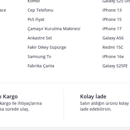
Kombi
Galaxy S25 Ul
ace
Cep Telefonu
iPhone 13
Ps5 Fiyat
iPhone 15
Çamaşır Kurutma Makinesi
iPhone 17
Ankastre Set
Galaxy A56
Fakir Dikey Süpürge
Redmi 15C
Samsung Tv
iPhone 16e
Fabrika Çanta
Galaxy S25FE
lı Kargo
Kolay İade
 kargo ile ihtiyaçlarına
Satın aldığın ürünü kolay
sa sürede ulaş.
iade edebilirsin.