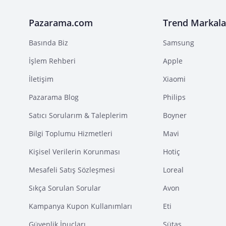
Pazarama.com
Trend Markala
Basında Biz
Samsung
İşlem Rehberi
Apple
İletişim
Xiaomi
Pazarama Blog
Philips
Satıcı Sorularım & Taleplerim
Boyner
Bilgi Toplumu Hizmetleri
Mavi
Kişisel Verilerin Korunması
Hotiç
Mesafeli Satış Sözleşmesi
Loreal
Sıkça Sorulan Sorular
Avon
Kampanya Kupon Kullanımları
Eti
Güvenlik İpuçları
Sütaş