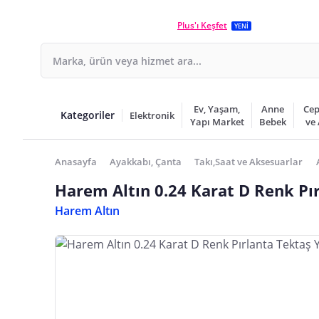
Plus'ı Keşfet
YENİ
Ev, Yaşam,
Anne
Cep
Kategoriler
Elektronik
Yapı Market
Bebek
ve
Anasayfa
Ayakkabı, Çanta
Takı,Saat ve Aksesuarlar
Harem Altın 0.24 Karat D Renk Pı
Harem Altın