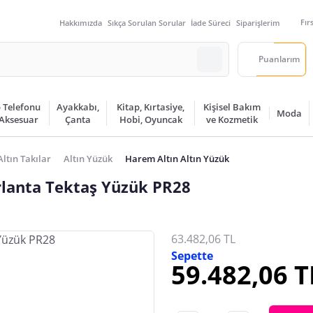
Fır
Hakkımızda
Sıkça Sorulan Sorular
İade Süreci
Siparişlerim
Puanlarım
 Telefonu
Ayakkabı,
Kitap, Kırtasiye,
Kişisel Bakım
Moda
 Aksesuar
Çanta
Hobi, Oyuncak
ve Kozmetik
Altın Takılar
Altın Yüzük
Harem Altın Altın Yüzük
rlanta Tektaş Yüzük PR28
63.482,06 TL
Sepette
59.482,06 T