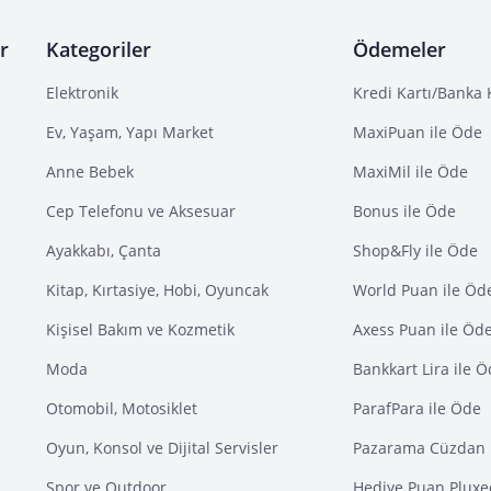
r
Kategoriler
Ödemeler
Elektronik
Kredi Kartı/Banka 
Ev, Yaşam, Yapı Market
MaxiPuan ile Öde
Anne Bebek
MaxiMil ile Öde
Cep Telefonu ve Aksesuar
Bonus ile Öde
Ayakkabı, Çanta
Shop&Fly ile Öde
Kitap, Kırtasiye, Hobi, Oyuncak
World Puan ile Öd
Kişisel Bakım ve Kozmetik
Axess Puan ile Öd
Moda
Bankkart Lira ile 
Otomobil, Motosiklet
ParafPara ile Öde
Oyun, Konsol ve Dijital Servisler
Pazarama Cüzdan 
Spor ve Outdoor
Hediye Puan Pluxe