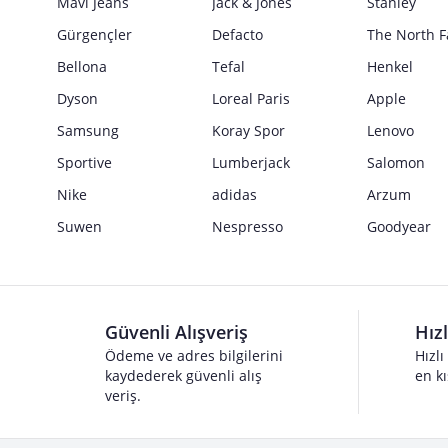
Mavi Jeans
Jack & Jones
Stanley
Gürgençler
Defacto
The North F
Bellona
Tefal
Henkel
Dyson
Loreal Paris
Apple
Samsung
Koray Spor
Lenovo
Sportive
Lumberjack
Salomon
Nike
adidas
Arzum
Suwen
Nespresso
Goodyear
Güvenli Alışveriş
Hız
Ödeme ve adres bilgilerini
Hızlı
kaydederek güvenli alış
en kı
veriş.