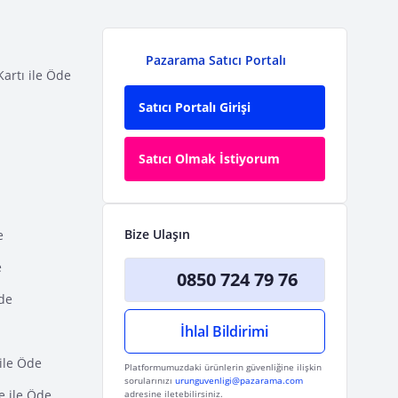
Pazarama Satıcı Portalı
Kartı ile Öde
Satıcı Portalı Girişi
Satıcı Olmak İstiyorum
Bize Ulaşın
e
e
0850 724 79 76
Öde
İhlal Bildirimi
ile Öde
Platformumuzdaki ürünlerin güvenliğine ilişkin
sorularınızı
urunguvenligi@pazarama.com
e ile Öde
adresine iletebilirsiniz.