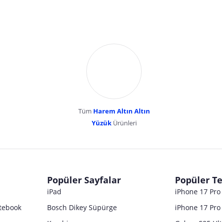
Tüm
Harem Altın Altın
YENİBOSNA MERKEZ MAH LADİN SOK KUY
Yüzük
Ürünleri
dır. Pazarama, bu içeriklerden dolayı herhangi bir sorumluluk kabul etmemektedir.
Popüler Sayfalar
Popüler Te
iPad
iPhone 17 Pr
tebook
Bosch Dikey Süpürge
iPhone 17 Pro