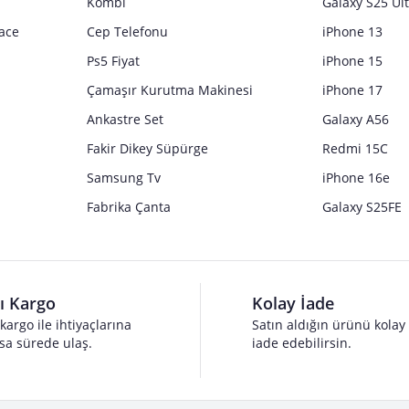
Kombi
Galaxy S25 Ul
ace
Cep Telefonu
iPhone 13
Ps5 Fiyat
iPhone 15
Çamaşır Kurutma Makinesi
iPhone 17
Ankastre Set
Galaxy A56
Fakir Dikey Süpürge
Redmi 15C
Samsung Tv
iPhone 16e
Fabrika Çanta
Galaxy S25FE
lı Kargo
Kolay İade
 kargo ile ihtiyaçlarına
Satın aldığın ürünü kolay
sa sürede ulaş.
iade edebilirsin.