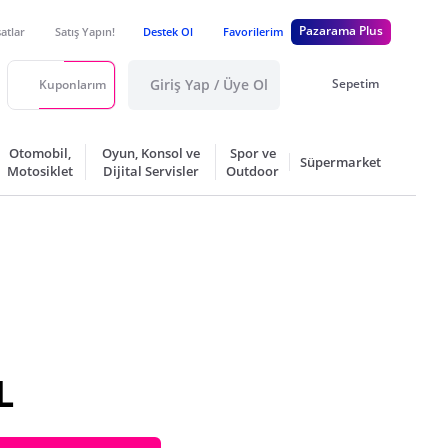
Pazarama Plus
satlar
Satış Yapın!
Destek Ol
Favorilerim
Giriş Yap / Üye Ol
Sepetim
Kuponlarım
Otomobil,
Oyun, Konsol ve
Spor ve
Süpermarket
Motosiklet
Dijital Servisler
Outdoor
L