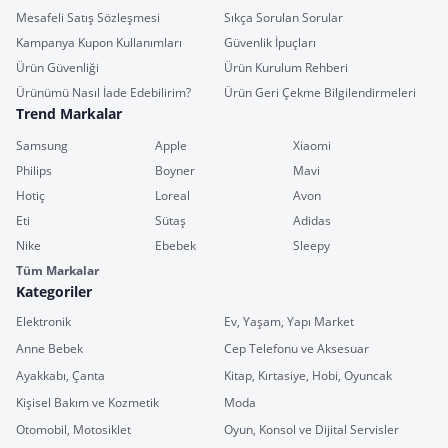
Mesafeli Satış Sözleşmesi
Sıkça Sorulan Sorular
Kampanya Kupon Kullanımları
Güvenlik İpuçları
Ürün Güvenliği
Ürün Kurulum Rehberi
Ürünümü Nasıl İade Edebilirim?
Ürün Geri Çekme Bilgilendirmeleri
Trend Markalar
Samsung
Apple
Xiaomi
Philips
Boyner
Mavi
Hotiç
Loreal
Avon
Eti
Sütaş
Adidas
Nike
Ebebek
Sleepy
Tüm Markalar
Kategoriler
Elektronik
Ev, Yaşam, Yapı Market
Anne Bebek
Cep Telefonu ve Aksesuar
Ayakkabı, Çanta
Kitap, Kırtasiye, Hobi, Oyuncak
Kişisel Bakım ve Kozmetik
Moda
Otomobil, Motosiklet
Oyun, Konsol ve Dijital Servisler