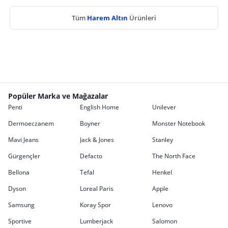
Tüm
Harem Altın
Ürünleri
Popüler Marka ve Mağazalar
Penti
English Home
Unilever
Dermoeczanem
Boyner
Monster Notebook
Mavi Jeans
Jack & Jones
Stanley
Gürgençler
Defacto
The North Face
Bellona
Tefal
Henkel
Dyson
Loreal Paris
Apple
Samsung
Koray Spor
Lenovo
Sportive
Lumberjack
Salomon