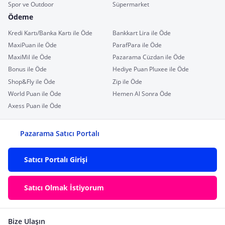
Spor ve Outdoor
Süpermarket
Ödeme
Kredi Kartı/Banka Kartı ile Öde
Bankkart Lira ile Öde
MaxiPuan ile Öde
ParafPara ile Öde
MaxiMil ile Öde
Pazarama Cüzdan ile Öde
Bonus ile Öde
Hediye Puan Pluxee ile Öde
Shop&Fly ile Öde
Zip ile Öde
World Puan ile Öde
Hemen Al Sonra Öde
Axess Puan ile Öde
Pazarama Satıcı Portalı
Satıcı Portalı Girişi
Satıcı Olmak İstiyorum
Bize Ulaşın