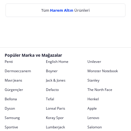
Tüm
Harem Altın
Ürünleri
Popüler Marka ve Mağazalar
Penti
English Home
Unilever
Dermoeczanem
Boyner
Monster Notebook
Mavi Jeans
Jack & Jones
Stanley
Gürgençler
Defacto
The North Face
Bellona
Tefal
Henkel
Dyson
Loreal Paris
Apple
Samsung
Koray Spor
Lenovo
Sportive
Lumberjack
Salomon