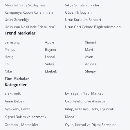
Mesafeli Satış Sözleşmesi
Sıkça Sorulan Sorular
Kampanya Kupon Kullanımları
Güvenlik İpuçları
Ürün Güvenliği
Ürün Kurulum Rehberi
Ürünümü Nasıl İade Edebilirim?
Ürün Geri Çekme Bilgilendirmeleri
Trend Markalar
Samsung
Apple
Xiaomi
Philips
Boyner
Mavi
Hotiç
Loreal
Avon
Eti
Sütaş
Adidas
Nike
Ebebek
Sleepy
Tüm Markalar
Kategoriler
Elektronik
Ev, Yaşam, Yapı Market
Anne Bebek
Cep Telefonu ve Aksesuar
Ayakkabı, Çanta
Kitap, Kırtasiye, Hobi, Oyuncak
Kişisel Bakım ve Kozmetik
Moda
Otomobil, Motosiklet
Oyun, Konsol ve Dijital Servisler