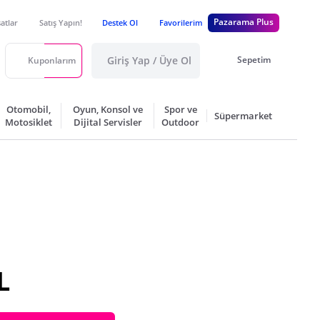
Pazarama Plus
satlar
Satış Yapın!
Destek Ol
Favorilerim
Giriş Yap / Üye Ol
Sepetim
Kuponlarım
Otomobil,
Oyun, Konsol ve
Spor ve
Süpermarket
Motosiklet
Dijital Servisler
Outdoor
L