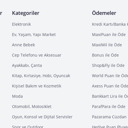
r
Kategoriler
Ödemeler
Elektronik
Kredi Kartı/Banka 
Ev, Yaşam, Yapı Market
MaxiPuan ile Öde
Anne Bebek
MaxiMil ile Öde
Cep Telefonu ve Aksesuar
Bonus ile Öde
Ayakkabı, Çanta
Shop&Fly ile Öde
Kitap, Kırtasiye, Hobi, Oyuncak
World Puan ile Öd
Kişisel Bakım ve Kozmetik
Axess Puan ile Öd
Moda
Bankkart Lira ile 
Otomobil, Motosiklet
ParafPara ile Öde
Oyun, Konsol ve Dijital Servisler
Pazarama Cüzdan 
Spor ve Outdoor
Hediye Puan Pluxe