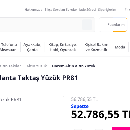
Fır
Hakkımızda
Sıkça Sorulan Sorular
İade Süreci
Siparişlerim
Puanlarım
 Telefonu
Ayakkabı,
Kitap, Kırtasiye,
Kişisel Bakım
Moda
 Aksesuar
Çanta
Hobi, Oyuncak
ve Kozmetik
Altın Takılar
Altın Yüzük
Harem Altın Altın Yüzük
rlanta Tektaş Yüzük PR81
56.786,55 TL
Sepette
52.786,55 T