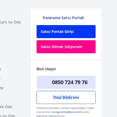
Pazarama Satıcı Portalı
Kartı ile Öde
Satıcı Portalı Girişi
Satıcı Olmak İstiyorum
Bize Ulaşın
e
e
0850 724 79 76
Öde
İhlal Bildirimi
ile Öde
Platformumuzdaki ürünlerin güvenliğine ilişkin
sorularınızı
urunguvenligi@pazarama.com
e ile Öde
adresine iletebilirsiniz.