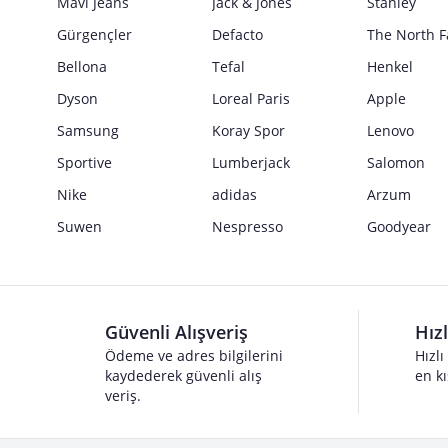
Mavi Jeans
Jack & Jones
Stanley
Gürgençler
Defacto
The North F
Bellona
Tefal
Henkel
Dyson
Loreal Paris
Apple
Samsung
Koray Spor
Lenovo
Sportive
Lumberjack
Salomon
Nike
adidas
Arzum
Suwen
Nespresso
Goodyear
Güvenli Alışveriş
Hız
Ödeme ve adres bilgilerini
Hızlı
kaydederek güvenli alış
en kı
veriş.