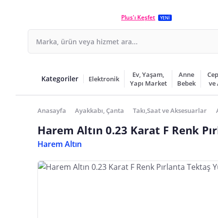
Plus'ı Keşfet
YENİ
Ev, Yaşam,
Anne
Cep
Kategoriler
Elektronik
Yapı Market
Bebek
ve
Anasayfa
Ayakkabı, Çanta
Takı,Saat ve Aksesuarlar
Harem Altın 0.23 Karat F Renk Pı
Harem Altın