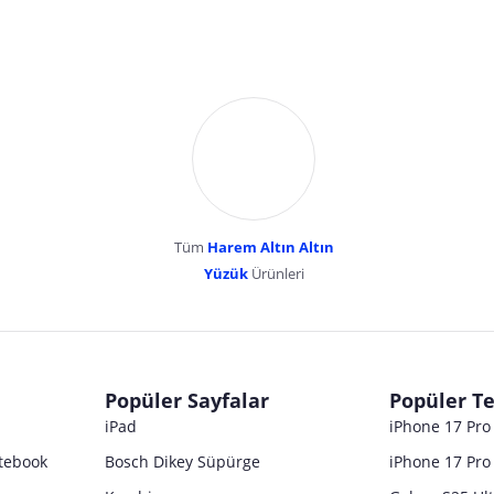
Tüm
Harem Altın Altın
YENİBOSNA MERKEZ MAH LADİN SOK KUY
Yüzük
Ürünleri
dır. Pazarama, bu içeriklerden dolayı herhangi bir sorumluluk kabul etmemektedir.
Popüler Sayfalar
Popüler Te
iPad
iPhone 17 Pr
tebook
Bosch Dikey Süpürge
iPhone 17 Pro