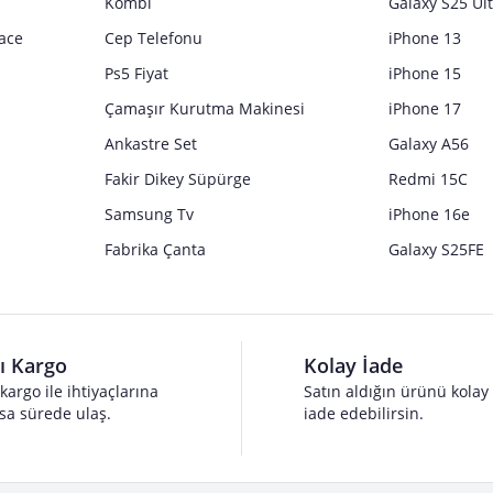
Kombi
Galaxy S25 Ul
ace
Cep Telefonu
iPhone 13
Ps5 Fiyat
iPhone 15
Çamaşır Kurutma Makinesi
iPhone 17
Ankastre Set
Galaxy A56
Fakir Dikey Süpürge
Redmi 15C
Samsung Tv
iPhone 16e
Fabrika Çanta
Galaxy S25FE
lı Kargo
Kolay İade
 kargo ile ihtiyaçlarına
Satın aldığın ürünü kolay
sa sürede ulaş.
iade edebilirsin.