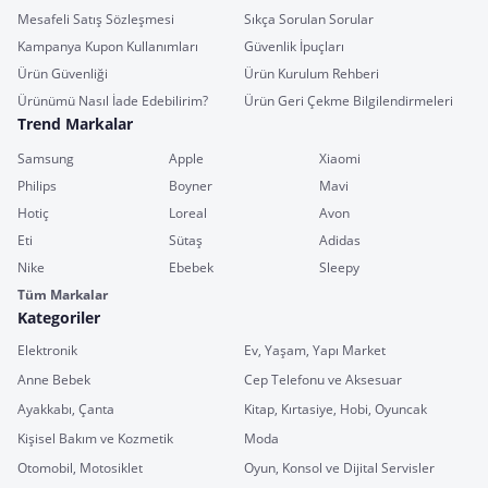
Mesafeli Satış Sözleşmesi
Sıkça Sorulan Sorular
Kampanya Kupon Kullanımları
Güvenlik İpuçları
Ürün Güvenliği
Ürün Kurulum Rehberi
Ürünümü Nasıl İade Edebilirim?
Ürün Geri Çekme Bilgilendirmeleri
Trend Markalar
Samsung
Apple
Xiaomi
Philips
Boyner
Mavi
Hotiç
Loreal
Avon
Eti
Sütaş
Adidas
Nike
Ebebek
Sleepy
Tüm Markalar
Kategoriler
Elektronik
Ev, Yaşam, Yapı Market
Anne Bebek
Cep Telefonu ve Aksesuar
Ayakkabı, Çanta
Kitap, Kırtasiye, Hobi, Oyuncak
Kişisel Bakım ve Kozmetik
Moda
Otomobil, Motosiklet
Oyun, Konsol ve Dijital Servisler