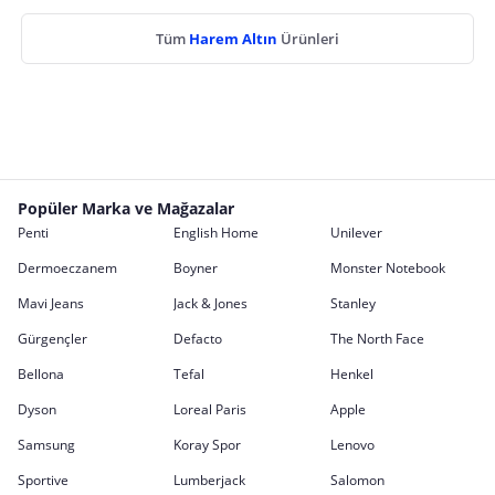
Tüm
Harem Altın
Ürünleri
Popüler Marka ve Mağazalar
Penti
English Home
Unilever
Dermoeczanem
Boyner
Monster Notebook
Mavi Jeans
Jack & Jones
Stanley
Gürgençler
Defacto
The North Face
Bellona
Tefal
Henkel
Dyson
Loreal Paris
Apple
Samsung
Koray Spor
Lenovo
Sportive
Lumberjack
Salomon