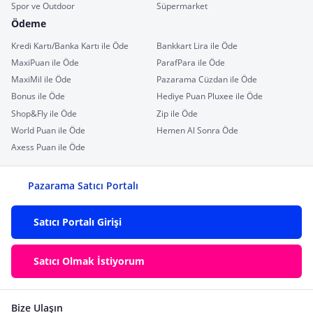
Spor ve Outdoor
Süpermarket
Ödeme
Kredi Kartı/Banka Kartı ile Öde
Bankkart Lira ile Öde
MaxiPuan ile Öde
ParafPara ile Öde
MaxiMil ile Öde
Pazarama Cüzdan ile Öde
Bonus ile Öde
Hediye Puan Pluxee ile Öde
Shop&Fly ile Öde
Zip ile Öde
World Puan ile Öde
Hemen Al Sonra Öde
Axess Puan ile Öde
Pazarama Satıcı Portalı
Satıcı Portalı Girişi
Satıcı Olmak İstiyorum
Bize Ulaşın