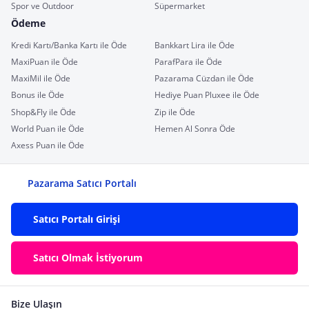
Spor ve Outdoor
Süpermarket
Ödeme
Kredi Kartı/Banka Kartı ile Öde
Bankkart Lira ile Öde
MaxiPuan ile Öde
ParafPara ile Öde
MaxiMil ile Öde
Pazarama Cüzdan ile Öde
Bonus ile Öde
Hediye Puan Pluxee ile Öde
Shop&Fly ile Öde
Zip ile Öde
World Puan ile Öde
Hemen Al Sonra Öde
Axess Puan ile Öde
Pazarama Satıcı Portalı
Satıcı Portalı Girişi
Satıcı Olmak İstiyorum
Bize Ulaşın