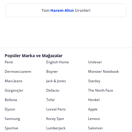
Tüm
Harem Altın
Ürünleri
Popüler Marka ve Mağazalar
Penti
English Home
Unilever
Dermoeczanem
Boyner
Monster Notebook
Mavi Jeans
Jack & Jones
Stanley
Gürgençler
Defacto
The North Face
Bellona
Tefal
Henkel
Dyson
Loreal Paris
Apple
Samsung
Koray Spor
Lenovo
Sportive
Lumberjack
Salomon