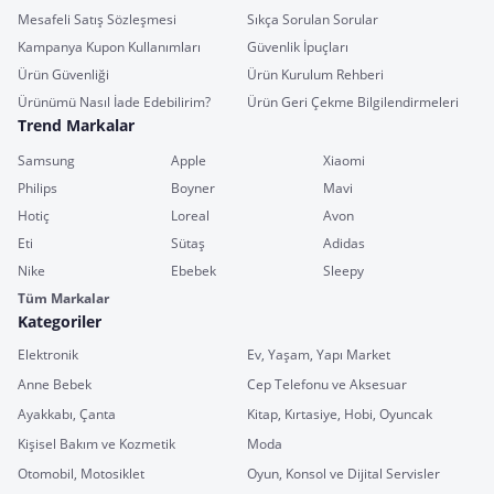
Mesafeli Satış Sözleşmesi
Sıkça Sorulan Sorular
Kampanya Kupon Kullanımları
Güvenlik İpuçları
Ürün Güvenliği
Ürün Kurulum Rehberi
Ürünümü Nasıl İade Edebilirim?
Ürün Geri Çekme Bilgilendirmeleri
Trend Markalar
Samsung
Apple
Xiaomi
Philips
Boyner
Mavi
Hotiç
Loreal
Avon
Eti
Sütaş
Adidas
Nike
Ebebek
Sleepy
Tüm Markalar
Kategoriler
Elektronik
Ev, Yaşam, Yapı Market
Anne Bebek
Cep Telefonu ve Aksesuar
Ayakkabı, Çanta
Kitap, Kırtasiye, Hobi, Oyuncak
Kişisel Bakım ve Kozmetik
Moda
Otomobil, Motosiklet
Oyun, Konsol ve Dijital Servisler