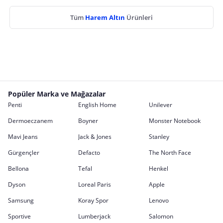
Tüm
Harem Altın
Ürünleri
Popüler Marka ve Mağazalar
Penti
English Home
Unilever
Dermoeczanem
Boyner
Monster Notebook
Mavi Jeans
Jack & Jones
Stanley
Gürgençler
Defacto
The North Face
Bellona
Tefal
Henkel
Dyson
Loreal Paris
Apple
Samsung
Koray Spor
Lenovo
Sportive
Lumberjack
Salomon