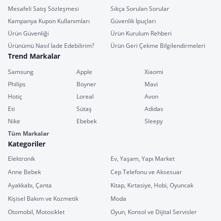
Mesafeli Satış Sözleşmesi
Sıkça Sorulan Sorular
Kampanya Kupon Kullanımları
Güvenlik İpuçları
Ürün Güvenliği
Ürün Kurulum Rehberi
Ürünümü Nasıl İade Edebilirim?
Ürün Geri Çekme Bilgilendirmeleri
Trend Markalar
Samsung
Apple
Xiaomi
Philips
Boyner
Mavi
Hotiç
Loreal
Avon
Eti
Sütaş
Adidas
Nike
Ebebek
Sleepy
Tüm Markalar
Kategoriler
Elektronik
Ev, Yaşam, Yapı Market
Anne Bebek
Cep Telefonu ve Aksesuar
Ayakkabı, Çanta
Kitap, Kırtasiye, Hobi, Oyuncak
Kişisel Bakım ve Kozmetik
Moda
Otomobil, Motosiklet
Oyun, Konsol ve Dijital Servisler