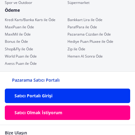
Spor ve Outdoor
Süpermarket
Ödeme
Kredi Kartı/Banka Kartı ile Öde
Bankkart Lira ile Öde
MaxiPuan ile Öde
ParafPara ile Öde
MaxiMil ile Öde
Pazarama Cüzdan ile Öde
Bonus ile Öde
Hediye Puan Pluxee ile Öde
Shop&Fly ile Öde
Zip ile Öde
World Puan ile Öde
Hemen Al Sonra Öde
Axess Puan ile Öde
Pazarama Satıcı Portalı
Satıcı Portalı Girişi
Satıcı Olmak İstiyorum
Bize Ulaşın