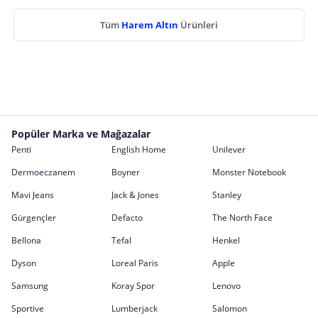
Tüm
Harem Altın
Ürünleri
Popüler Marka ve Mağazalar
Penti
English Home
Unilever
Dermoeczanem
Boyner
Monster Notebook
Mavi Jeans
Jack & Jones
Stanley
Gürgençler
Defacto
The North Face
Bellona
Tefal
Henkel
Dyson
Loreal Paris
Apple
Samsung
Koray Spor
Lenovo
Sportive
Lumberjack
Salomon