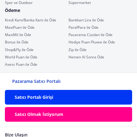
Spor ve Outdoor
Süpermarket
Ödeme
Kredi Kartı/Banka Kartı ile Öde
Bankkart Lira ile Öde
MaxiPuan ile Öde
ParafPara ile Öde
MaxiMil ile Öde
Pazarama Cüzdan ile Öde
Bonus ile Öde
Hediye Puan Pluxee ile Öde
Shop&Fly ile Öde
Zip ile Öde
World Puan ile Öde
Hemen Al Sonra Öde
Axess Puan ile Öde
Pazarama Satıcı Portalı
Satıcı Portalı Girişi
Satıcı Olmak İstiyorum
Bize Ulaşın