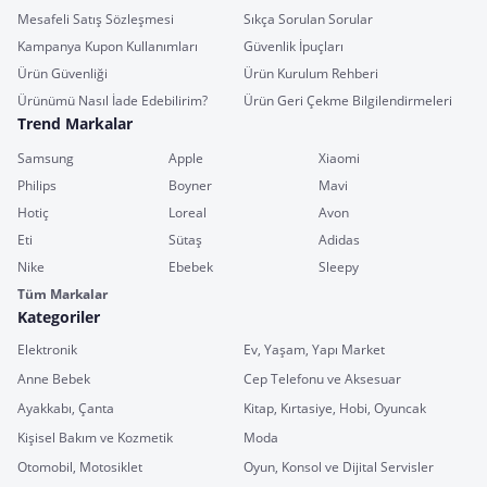
Mesafeli Satış Sözleşmesi
Sıkça Sorulan Sorular
Kampanya Kupon Kullanımları
Güvenlik İpuçları
Ürün Güvenliği
Ürün Kurulum Rehberi
Ürünümü Nasıl İade Edebilirim?
Ürün Geri Çekme Bilgilendirmeleri
Trend Markalar
Samsung
Apple
Xiaomi
Philips
Boyner
Mavi
Hotiç
Loreal
Avon
Eti
Sütaş
Adidas
Nike
Ebebek
Sleepy
Tüm Markalar
Kategoriler
Elektronik
Ev, Yaşam, Yapı Market
Anne Bebek
Cep Telefonu ve Aksesuar
Ayakkabı, Çanta
Kitap, Kırtasiye, Hobi, Oyuncak
Kişisel Bakım ve Kozmetik
Moda
Otomobil, Motosiklet
Oyun, Konsol ve Dijital Servisler