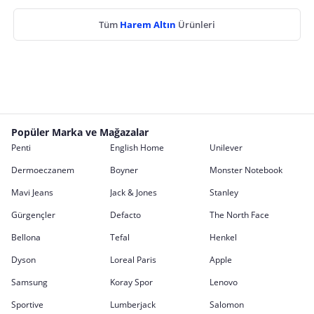
Tüm
Harem Altın
Ürünleri
Popüler Marka ve Mağazalar
Penti
English Home
Unilever
Dermoeczanem
Boyner
Monster Notebook
Mavi Jeans
Jack & Jones
Stanley
Gürgençler
Defacto
The North Face
Bellona
Tefal
Henkel
Dyson
Loreal Paris
Apple
Samsung
Koray Spor
Lenovo
Sportive
Lumberjack
Salomon