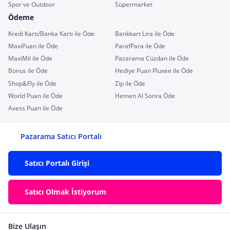
Spor ve Outdoor
Süpermarket
Ödeme
Kredi Kartı/Banka Kartı ile Öde
Bankkart Lira ile Öde
MaxiPuan ile Öde
ParafPara ile Öde
MaxiMil ile Öde
Pazarama Cüzdan ile Öde
Bonus ile Öde
Hediye Puan Pluxee ile Öde
Shop&Fly ile Öde
Zip ile Öde
World Puan ile Öde
Hemen Al Sonra Öde
Axess Puan ile Öde
Pazarama Satıcı Portalı
Satıcı Portalı Girişi
Satıcı Olmak İstiyorum
Bize Ulaşın