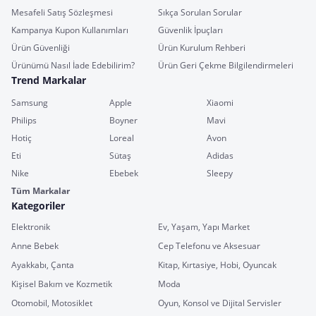
Mesafeli Satış Sözleşmesi
Sıkça Sorulan Sorular
Kampanya Kupon Kullanımları
Güvenlik İpuçları
Ürün Güvenliği
Ürün Kurulum Rehberi
Ürünümü Nasıl İade Edebilirim?
Ürün Geri Çekme Bilgilendirmeleri
Trend Markalar
Samsung
Apple
Xiaomi
Philips
Boyner
Mavi
Hotiç
Loreal
Avon
Eti
Sütaş
Adidas
Nike
Ebebek
Sleepy
Tüm Markalar
Kategoriler
Elektronik
Ev, Yaşam, Yapı Market
Anne Bebek
Cep Telefonu ve Aksesuar
Ayakkabı, Çanta
Kitap, Kırtasiye, Hobi, Oyuncak
Kişisel Bakım ve Kozmetik
Moda
Otomobil, Motosiklet
Oyun, Konsol ve Dijital Servisler