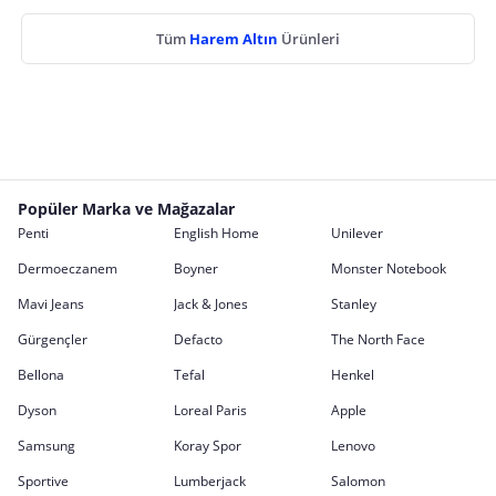
Tüm
Harem Altın
Ürünleri
Popüler Marka ve Mağazalar
Penti
English Home
Unilever
Dermoeczanem
Boyner
Monster Notebook
Mavi Jeans
Jack & Jones
Stanley
Gürgençler
Defacto
The North Face
Bellona
Tefal
Henkel
Dyson
Loreal Paris
Apple
Samsung
Koray Spor
Lenovo
Sportive
Lumberjack
Salomon