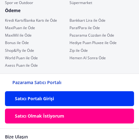
Spor ve Outdoor
Süpermarket
Ödeme
Kredi Kartı/Banka Kartı ile Öde
Bankkart Lira ile Öde
MaxiPuan ile Öde
ParafPara ile Öde
MaxiMil ile Öde
Pazarama Cüzdan ile Öde
Bonus ile Öde
Hediye Puan Pluxee ile Öde
Shop&Fly ile Öde
Zip ile Öde
World Puan ile Öde
Hemen Al Sonra Öde
Axess Puan ile Öde
Pazarama Satıcı Portalı
Satıcı Portalı Girişi
Satıcı Olmak İstiyorum
Bize Ulaşın