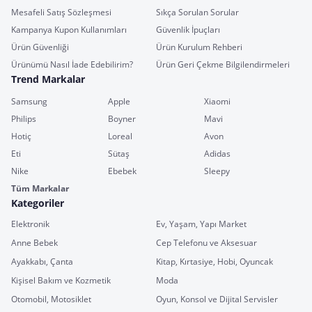
Mesafeli Satış Sözleşmesi
Sıkça Sorulan Sorular
Kampanya Kupon Kullanımları
Güvenlik İpuçları
Ürün Güvenliği
Ürün Kurulum Rehberi
Ürünümü Nasıl İade Edebilirim?
Ürün Geri Çekme Bilgilendirmeleri
Trend Markalar
Samsung
Apple
Xiaomi
Philips
Boyner
Mavi
Hotiç
Loreal
Avon
Eti
Sütaş
Adidas
Nike
Ebebek
Sleepy
Tüm Markalar
Kategoriler
Elektronik
Ev, Yaşam, Yapı Market
Anne Bebek
Cep Telefonu ve Aksesuar
Ayakkabı, Çanta
Kitap, Kırtasiye, Hobi, Oyuncak
Kişisel Bakım ve Kozmetik
Moda
Otomobil, Motosiklet
Oyun, Konsol ve Dijital Servisler